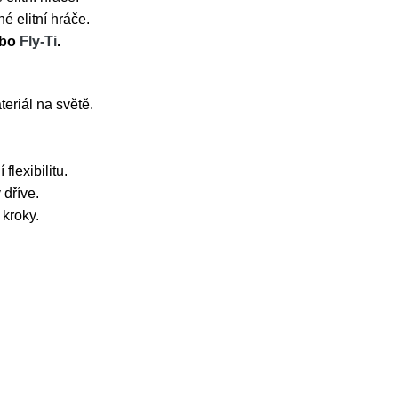
é elitní hráče.
bo
Fly-Ti
.
eriál na světě.
lexibilitu.
 dříve.
 kroky.