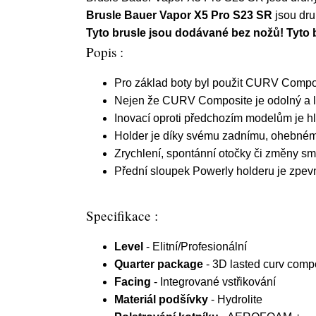
Brusle Bauer Vapor X5 Pro S23 SR
jsou dru
Tyto brusle jsou dodávané bez nožů! Tyto
Popis :
Pro základ boty byl použit CURV Compos
Nejen že CURV Composite je odolný a leh
Inovací oproti předchozím modelům je hl
Holder je díky svému zadnímu, ohebnému 
Zrychlení, spontánní otočky či změny smě
Přední sloupek Powerly holderu je zpevně
Specifikace :
Level
- Elitní/Profesionální
Quarter package
- 3D lasted curv comp
Facing
- Integrované vstřikování
Materiál podšívky
- Hydrolite