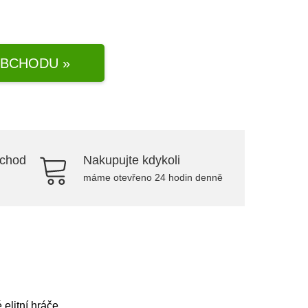
BCHODU »
bchod
Nakupujte kdykoli
máme otevřeno 24 hodin denně
elitní hráče.