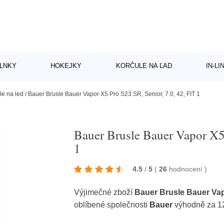
LNKY
HOKEJKY
KORČULE NA ĽAD
IN-L
le na led
/
Bauer Brusle Bauer Vapor X5 Pro S23 SR, Senior, 7.0, 42, FIT 1
Bauer Brusle Bauer Vapor X5 
1
4.5
/
5
(
26
hodnocení
)
Výjimečné zboží
Bauer Brusle Bauer Vapo
oblíbené společnosti
Bauer
výhodně za 1