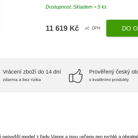
Dostupnost: Skladem > 5 ks
11 619 Kč
DO O
vč. DPH
Vrácení zboží do 14 dní
Prověřený český o
zdarma a bez rizika
s kvalitními produkty
ejvyšší model z řady Vapor a jsou určeny pro rychlé a obratné 