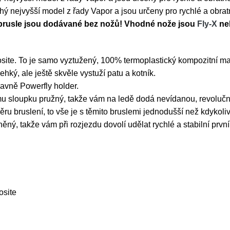
hý nejvyšší model z řady Vapor a jsou určeny pro rychlé a obratn
 brusle jsou dodávané bez nožů! Vhodné nože jsou
Fly-X
ne
ite. To je samo vyztužený, 100% termoplastický kompozitní mat
ký, ale ještě skvěle vystuží patu a kotník.
avně Powerfly holder.
sloupku pružný, takže vám na ledě dodá nevídanou, revoluční f
ru bruslení, to vše je s těmito bruslemi jednodušší než kdykoliv
ný, takže vám při rozjezdu dovolí udělat rychlé a stabilní první
osite