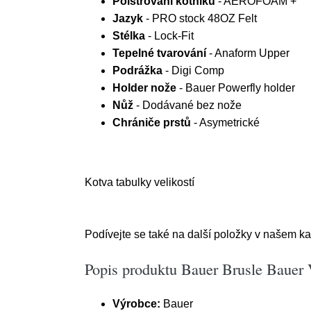
Polstrování kotníku
- AEROFOAM +
Jazyk
- PRO stock 48OZ Felt
Stélka
- Lock-Fit
Tepelné tvarování
- Anaform Upper
Podrážka
- Digi Comp
Holder nože
- Bauer Powerfly holder
Nůž
- Dodávané bez nože
Chrániče prstů
- Asymetrické
Kotva tabulky velikostí
Podívejte se také na další položky v našem k
Popis produktu Bauer Brusle Bauer 
Výrobce:
Bauer