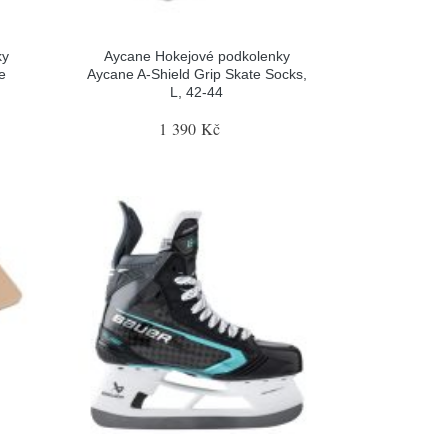
ky
Aycane Hokejové podkolenky
e
Aycane A-Shield Grip Skate Socks,
L, 42-44
1 390 Kč