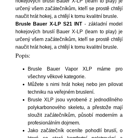
hokejových bruslí Bauer X-LP (learn to play) je
určený všem začátečníkům, kteří se prostě chtějí
naučit hrát hokej, a chtějí k tomu kvalitní brusle.
Brusle Bauer X-LP S21 INT
- základní model
hokejových bruslí Bauer X-LP (learn to play) je
určený všem začátečníkům, kteří se prostě chtějí
naučit hrát hokej, a chtějí k tomu kvalitní brusle.
Popis:
Brusle Bauer Vapor XLP máme pro
všechny věkové kategorie.
Můžete s nimi hrát hokej nebo jen pilovat
techniku na veřejném bruslení.
Brusle XLP jsou vyrobené z jednodílného
polykarbonového skeletu, a přestože mají
sloužit začátečníkům, působí moderním a
profesionálním dojmem.
Jako začátečník oceníte pohodlí bruslí, o