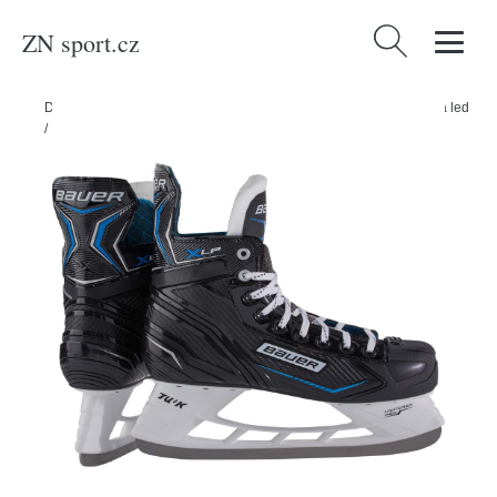
ZN sport.cz
Vyhledávání
Domů
/
Produkty
/
Sport a outdoor
/
Sporty
/
Zimní sporty
/
Brusle na led
/
Bauer Brusle Bauer X-LP S21 INT, Intermediate, 4.0, 37.5, R