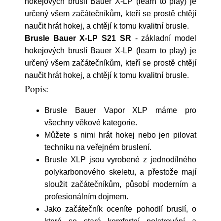
hokejových bruslí Bauer X-LP (learn to play) je
určený všem začátečníkům, kteří se prostě chtějí
naučit hrát hokej, a chtějí k tomu kvalitní brusle.
Brusle Bauer X-LP S21 SR
- základní model
hokejových bruslí Bauer X-LP (learn to play) je
určený všem začátečníkům, kteří se prostě chtějí
naučit hrát hokej, a chtějí k tomu kvalitní brusle.
Popis:
Brusle Bauer Vapor XLP máme pro
všechny věkové kategorie.
Můžete s nimi hrát hokej nebo jen pilovat
techniku na veřejném bruslení.
Brusle XLP jsou vyrobené z jednodílného
polykarbonového skeletu, a přestože mají
sloužit začátečníkům, působí moderním a
profesionálním dojmem.
Jako začátečník oceníte pohodlí bruslí, o