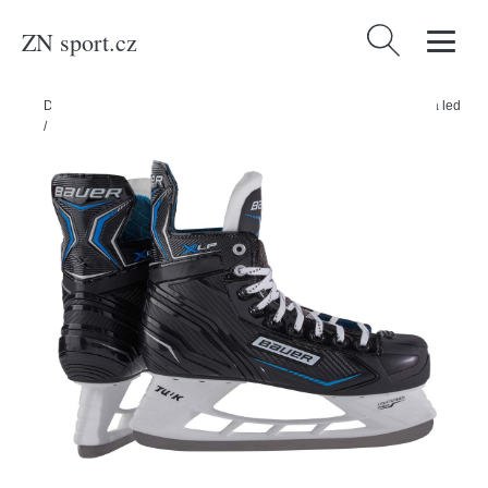
ZN sport.cz
Vyhledávání
Domů
/
Produkty
/
Sport a outdoor
/
Sporty
/
Zimní sporty
/
Brusle na led
/
Bauer Brusle Bauer X-LP S21 SR, Senior, 7.0, 42, R