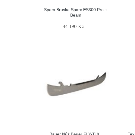
Sparx Bruska Sparx ES300 Pro +
Beam
44 190 Kč
Bauer Nůž Bauer FLY-Ti XL
Tex