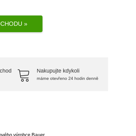
CHODU »
bchod
Nakupujte kdykoli
máme otevřeno 24 hodin denně
tového výrobce Bauer.