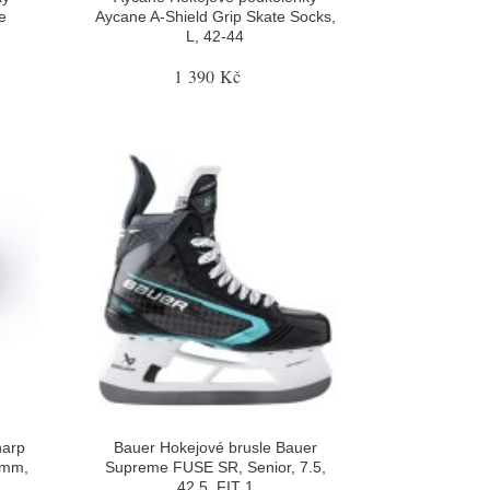
e
Aycane A-Shield Grip Skate Socks,
L, 42-44
1 390 Kč
harp
Bauer Hokejové brusle Bauer
0mm,
Supreme FUSE SR, Senior, 7.5,
42.5, FIT 1