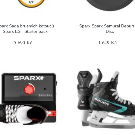
parx Sada brusných kotoučů
Sparx Sparx Samurai Deburr
Sparx ES - Starter pack
Disc
5 690 Kč
1 649 Kč