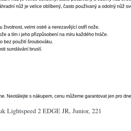
áhradní nůž je velice oblíbený, často používaný a odolný nůž s
 životnost, velmi ostré a nerezavějící ostří nože.
že a tím i jeho přizpůsobení na míru každého hráče.
o bez použití šroubováku.
ti sundávání bruslí.
e. Neotálejte s nákupem, cenu můžeme garantovat jen pro dne
uk Lightspeed 2 EDGE JR, Junior, 221