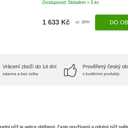
Dostupnost: Skladem > 5 ks
1 633 Kč
DO OB
vč. DPH
Vrácení zboží do 14 dní
Prověřený český o
zdarma a bez rizika
s kvalitními produkty
dní nůž je velice oblíbený, často používaný a odolný nůž svě