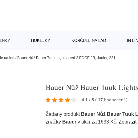
LNKY
HOKEJKY
KORČULE NA ĽAD
IN-L
le na led
/
Bauer Nůž Bauer Tuuk Lightspeed 2 EDGE JR, Junior, 221
Bauer Nůž Bauer Tuuk Light
4.1
/
5
(
17
hodnocení
)
Žádaný produkt
Bauer Nůž Bauer Tuuk L
značky
Bauer
v akci za 1633 Kč.
Zobrazit 