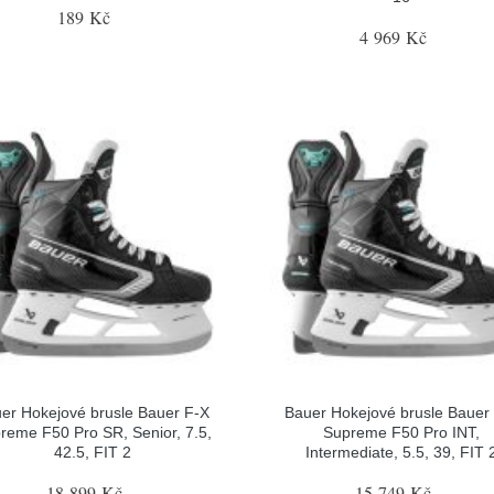
189 Kč
4 969 Kč
er Hokejové brusle Bauer F-X
Bauer Hokejové brusle Bauer
reme F50 Pro SR, Senior, 7.5,
Supreme F50 Pro INT,
42.5, FIT 2
Intermediate, 5.5, 39, FIT 
18 899 Kč
15 749 Kč