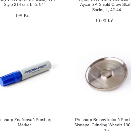
Style 214 cm, bílá, 84"
Aycane A-Shield Crew Skat
Socks, L, 42-44
139 Kč
1 090 Kč
rosharp Značkovač Prosharp
Prosharp Brusný kotouč Pros
Marker
Skatepal Grinding Wheels 10
16