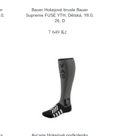
er
Bauer Hokejové brusle Bauer
.0,
Supreme FUSE YTH, Dětská, Y8.0,
26, D
7 649 Kč
ky
Aycane Hokejové podkolenky