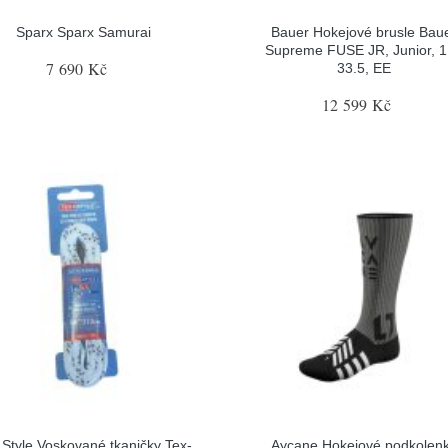
Sparx Sparx Samurai
Bauer Hokejové brusle Bau
Supreme FUSE JR, Junior, 1
7 690 Kč
33.5, EE
12 599 Kč
 Style Voskované tkaničky Tex-
Aycane Hokejové podkolen