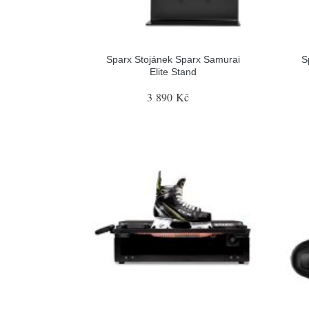
Sparx Stojánek Sparx Samurai
S
Elite Stand
3 890 Kč