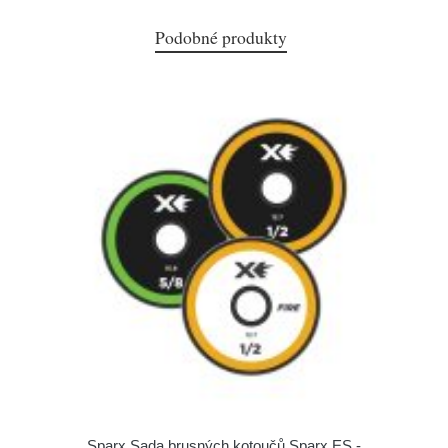
Podobné produkty
Sparx Sada brusných kotoučů Sparx ES -