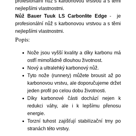
profesionální nůž s karbonovou vrstvou a s těmi
nejlepšími vlastnostmi.
Nůž Bauer Tuuk LS Carbonlite Edge
- je
profesionální nůž s karbonovou vrstvou a s těmi
nejlepšími vlastnostmi.
Popis:
Nože jsou vyšší kvality a díky karbonu má
ostří mimořádně dlouhou životnost.
Nový a ultralehký karbonový nůž.
Tyto nože (runnery) můžete brousit až po
karbonovou vrstvu, ale doporučujeme držet
jeden profil po celou dobu životnosti.
Díky karbonové části dochází nejen k
redukci váhy, ale i k lepšímu přenosu
energie.
Torzní tuhost zajišťují stabilizační trny po
stranách této vrstvy.