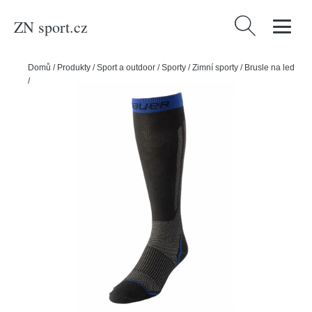
ZN sport.cz
Vyhledávání
Domů
/
Produkty
/
Sport a outdoor
/
Sporty
/
Zimní sporty
/
Brusle na led
/
Bauer Podkolenky Bauer Tall Performance Skate Sock, XS