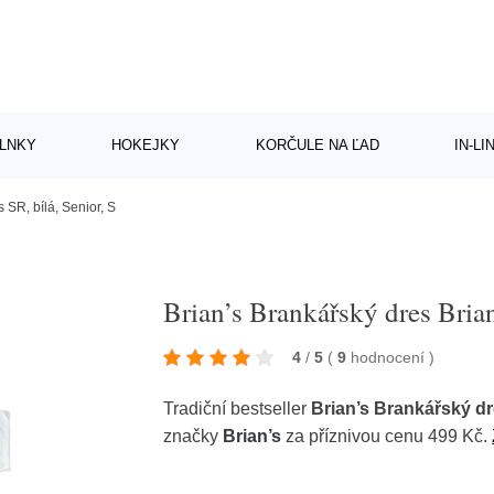
LNKY
HOKEJKY
KORČULE NA ĽAD
IN-L
 SR, bílá, Senior, S
Brian’s Brankářský dres Brian
4
/
5
(
9
hodnocení
)
Tradiční bestseller
Brian’s Brankářský dre
značky
Brian’s
za příznivou cenu 499 Kč.