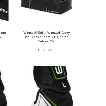
mium
Winnwell Taška Winnwell Carry
á,
Bag Classic Team YTH, černá,
Dětská, 24"
1 329 Kč