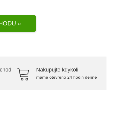
HODU »
bchod
Nakupujte kdykoli
máme otevřeno 24 hodin denně