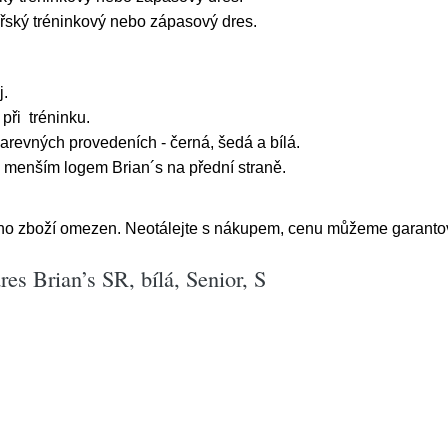
ářský tréninkový nebo zápasový dres.
j.
při tréninku.
arevných provedeních - černá, šedá a bílá.
s menším logem Brian´s na přední straně.
ího zboží omezen. Neotálejte s nákupem, cenu můžeme garantov
es Brian’s SR, bílá, Senior, S