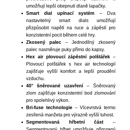
umožňují lepší obepnutí dlaně lapačky.
Smart dial upínací systém
– Dva
nastavitelný smart dials umožňují
přizpůsobit napětí na ruce a zápěstí pro
konzistentní pocit během celé hry.
Zkosený palec
– Jednodílný zkosený
palec nasměruje puky přímo do kapsy.
Hex air plovoucí zápěstní polštářek
–
Plovoucí polštářek s hex air technologií
zajišťuje vyšší komfort a lepší proudění
vzduchu.
40° šněrované uzavření
– Šněrovaný
zlom zajišťuje konzistentní bod zlomování
pro spolehlivý výkon.
Bri-fuse technologie
– Vícevrstvá termo
zesílená manžeta pro výrazně vyšší tuhost.
Segmentovaná hřbetní část
–
Segmentovaný hřbet umožňuje přirozený