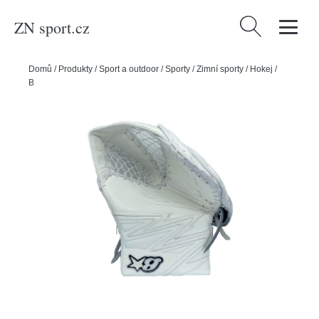
ZN sport.cz
Vyhledávání
Domů
/
Produkty
/
Sport a outdoor
/
Sporty
/
Zimní sporty
/
Hokej
/
Brian’s Lapačka Brian’s Optik 4 SR, bílá, Senior, Klasický gard