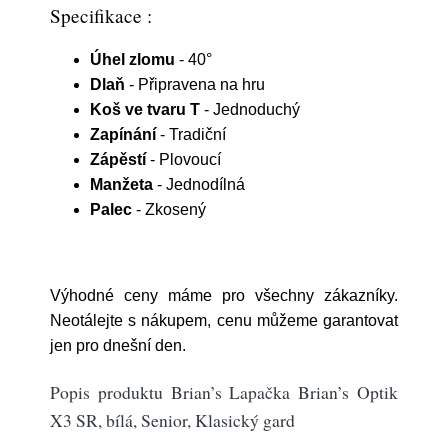
Specifikace :
Úhel zlomu
- 40°
Dlaň
- Připravena na hru
Koš ve tvaru T
- Jednoduchý
Zapínání
- Tradiční
Zápěstí
- Plovoucí
Manžeta
- Jednodílná
Palec
- Zkosený
Výhodné ceny máme pro všechny zákazníky.
Neotálejte s nákupem, cenu můžeme garantovat
jen pro dnešní den.
Popis produktu Brian’s Lapačka Brian’s Optik
X3 SR, bílá, Senior, Klasický gard