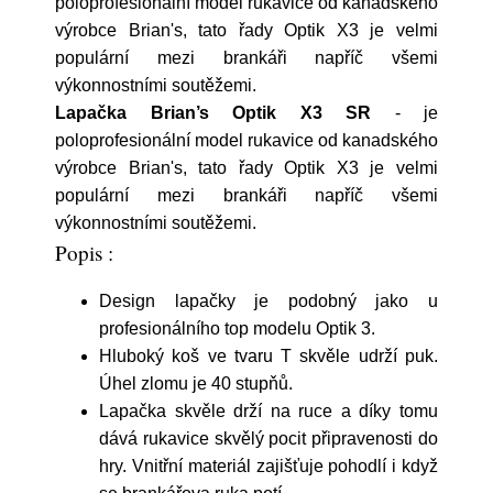
poloprofesionální model rukavice od kanadského
výrobce Brian's, tato řady Optik X3 je velmi
populární mezi brankáři napříč všemi
výkonnostními soutěžemi.
Lapačka Brian’s Optik X3 SR
- je
poloprofesionální model rukavice od kanadského
výrobce Brian's, tato řady Optik X3 je velmi
populární mezi brankáři napříč všemi
výkonnostními soutěžemi.
Popis :
Design lapačky je podobný jako u
profesionálního top modelu Optik 3.
Hluboký koš ve tvaru T skvěle udrží puk.
Úhel zlomu je 40 stupňů.
Lapačka skvěle drží na ruce a díky tomu
dává rukavice skvělý pocit připravenosti do
hry. Vnitřní materiál zajišťuje pohodlí i když