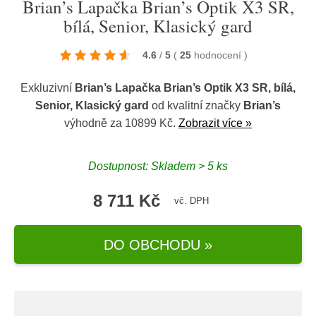
Brian’s Lapačka Brian’s Optik X3 SR,
bílá, Senior, Klasický gard
4.6
/
5
(
25
hodnocení
)
Exkluzivní
Brian’s Lapačka Brian’s Optik X3 SR, bílá,
Senior, Klasický gard
od kvalitní značky
Brian’s
výhodně za 10899 Kč.
Zobrazit více »
Dostupnost: Skladem > 5 ks
8 711 Kč
vč. DPH
DO OBCHODU »