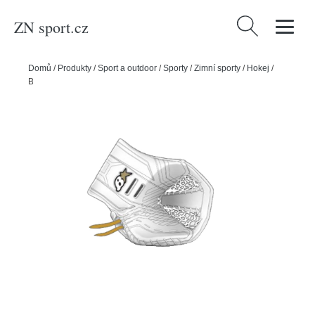
ZN sport.cz
Vyhledávání
Domů
/
Produkty
/
Sport a outdoor
/
Sporty
/
Zimní sporty
/
Hokej
/
Brian’s Lapačka Brian’s Optik X3 SR, bílá, Senior, Klasický gard