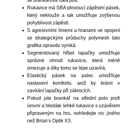
se brankářova ruka potí.
Rukavice má SBA plovoucí zápěstní pásek,
který neklouže a tak umožňuje zvýšenou
pohyblivost zápěstí.
S agresivními liniemi a hranami ve spojení
se strategickými průduchy polymesh tato
grafika opravdu vyniká.
Segmentovaný hřbet lapačky umožňuje
správné ohnutí rukavice, která méně
omezuje a díky tomu se lépe uzavírá.
Elastický pásek na palec umožňuje
nastavení komfortu, aniž by bránil v
zavírání lapačky při zákrocích.
Pokud jste brankář na střední polo profi
úrovni a hledáte lehké rukavice s uzávěrem
připraveným na hru, nehledejte nic jiného
než Brian's Optik X3.