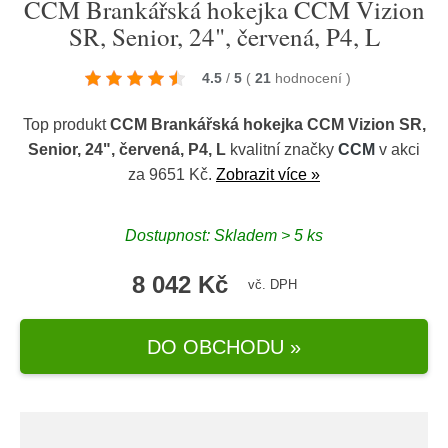
CCM Brankářská hokejka CCM Vizion
SR, Senior, 24", červená, P4, L
4.5
/
5
(
21
hodnocení
)
Top produkt
CCM Brankářská hokejka CCM Vizion SR,
Senior, 24", červená, P4, L
kvalitní značky
CCM
v akci
za 9651 Kč.
Zobrazit více »
Dostupnost: Skladem > 5 ks
8 042 Kč
vč. DPH
DO OBCHODU »