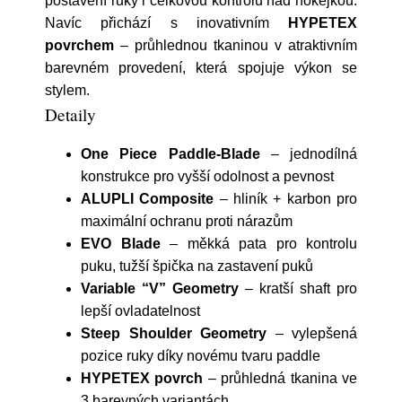
postavení ruky i celkovou kontrolu nad hokejkou.
Navíc přichází s inovativním
HYPETEX
povrchem
– průhlednou tkaninou v atraktivním
barevném provedení, která spojuje výkon se
stylem.
Detaily
One Piece Paddle-Blade
– jednodílná
konstrukce pro vyšší odolnost a pevnost
ALUPLI Composite
– hliník + karbon pro
maximální ochranu proti nárazům
EVO Blade
– měkká pata pro kontrolu
puku, tužší špička na zastavení puků
Variable “V” Geometry
– kratší shaft pro
lepší ovladatelnost
Steep Shoulder Geometry
– vylepšená
pozice ruky díky novému tvaru paddle
HYPETEX povrch
– průhledná tkanina ve
3 barevných variantách