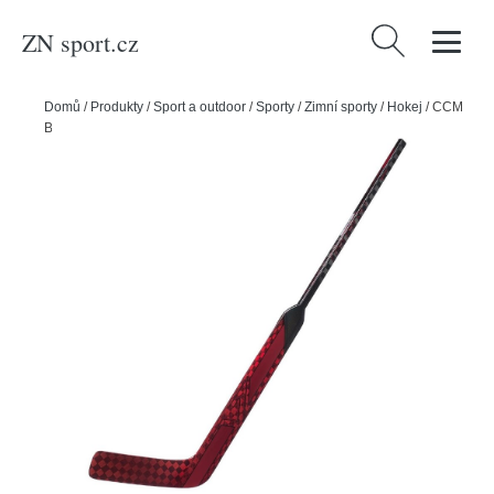
ZN sport.cz
Vyhledávání
Domů
/
Produkty
/
Sport a outdoor
/
Sporty
/
Zimní sporty
/
Hokej
/
CCM
Brankářská hokejka CCM Vizion SR, Senior, 24", červená, P4, L