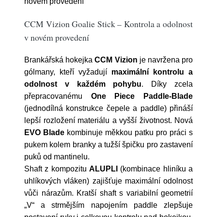
novém provedení
CCM Vizion Goalie Stick – Kontrola a odolnost
v novém provedení
Brankářská hokejka
CCM Vizion
je navržena pro
gólmany, kteří vyžadují
maximální kontrolu a
odolnost v každém pohybu
. Díky zcela
přepracovanému
One Piece Paddle-Blade
(jednodílná konstrukce čepele a paddle) přináší
lepší rozložení materiálu a vyšší životnost. Nová
EVO Blade
kombinuje měkkou patku pro práci s
pukem kolem branky a tužší špičku pro zastavení
puků od mantinelu.
Shaft z kompozitu
ALUPLI
(kombinace hliníku a
uhlíkových vláken) zajišťuje maximální odolnost
vůči nárazům. Kratší shaft s variabilní geometrií
„V“ a strmějším napojením paddle zlepšuje