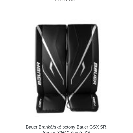
Bauer Brankářské betony Bauer GSX SR,
Senior, 32+1", černá, XS