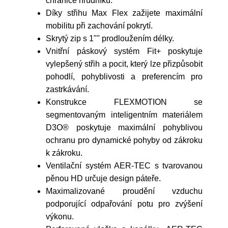
chrániče hrudníku.
Díky střihu Max Flex zažijete maximální
mobilitu při zachování pokrytí.
Skrytý zip s 1"" prodloužením délky.
Vnitřní páskový systém Fit+ poskytuje
vylepšený střih a pocit, který lze přizpůsobit
pohodlí, pohyblivosti a preferencím pro
zastrkávání.
Konstrukce FLEXMOTION se
segmentovaným inteligentním materiálem
D3O® poskytuje maximální pohyblivou
ochranu pro dynamické pohyby od zákroku
k zákroku.
Ventilační systém AER-TEC s tvarovanou
pěnou HD určuje design páteře.
Maximalizované proudění vzduchu
podporující odpařování potu pro zvýšení
výkonu.