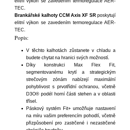
elitní výkon se zavedením termoregulace AER-
TEC.
Brankářské kalhoty CCM Axis XF SR
poskytují
elitní výkon se zavedením termoregulace AER-
TEC.
Popis:
V těchto kalhotách zůstanete v chladu a
budete chytat na hranici svých možností.
Díky konstrukci Max Flex Fit,
segmentovanému krytí a strategickým
strečovým zónám nabízejí maximální
pohyblivost s prvotřídní ochranou, včetně
D3O® podél horní části stehen a v oblasti
třísel.
Páskový systém Fit+ umožňuje nastavení
na míru vašim preferencím pohodlí, včetně
přizpůsobení pro zastrčené i nezastrčené