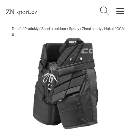
ZN sport.cz
Vyhledávání
Domů
/
Produkty
/
Sport a outdoor
/
Sporty
/
Zimní sporty
/
Hokej
/
CCM
Brankářské kalhoty CCM Axis XF SR, Senior, S, černá