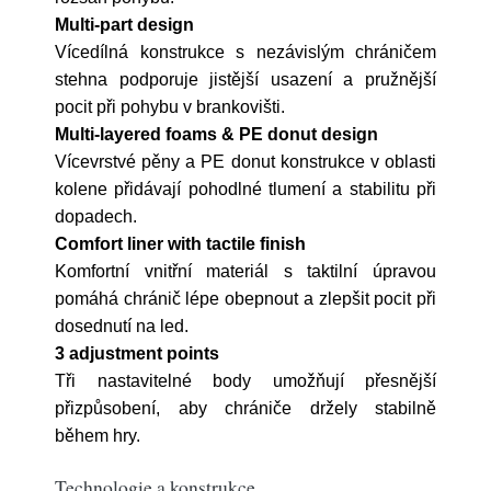
Multi-part design
Vícedílná konstrukce s nezávislým chráničem
stehna podporuje jistější usazení a pružnější
pocit při pohybu v brankovišti.
Multi-layered foams & PE donut design
Vícevrstvé pěny a PE donut konstrukce v oblasti
kolene přidávají pohodlné tlumení a stabilitu při
dopadech.
Comfort liner with tactile finish
Komfortní vnitřní materiál s taktilní úpravou
pomáhá chránič lépe obepnout a zlepšit pocit při
dosednutí na led.
3 adjustment points
Tři nastavitelné body umožňují přesnější
přizpůsobení, aby chrániče držely stabilně
během hry.
Technologie a konstrukce