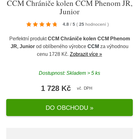
CCM Chrániče kolen CCM Phenom JR,
Junior
4.8
/
5
(
25
hodnocení
)
Perfektní produkt
CCM Chrániče kolen CCM Phenom
JR, Junior
od oblíbeného výrobce
CCM
za výhodnou
cenu 1728 Kč.
Zobrazit více »
Dostupnost: Skladem > 5 ks
1 728 Kč
vč. DPH
DO OBCHODU »