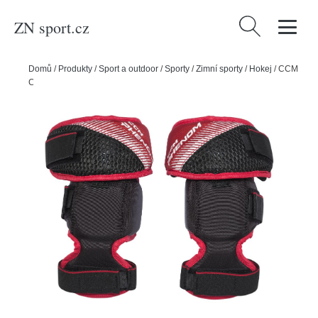
ZN sport.cz
Vyhledávání
Domů
/
Produkty
/
Sport a outdoor
/
Sporty
/
Zimní sporty
/
Hokej
/
CCM
Chrániče kolen CCM Phenom JR, Junior