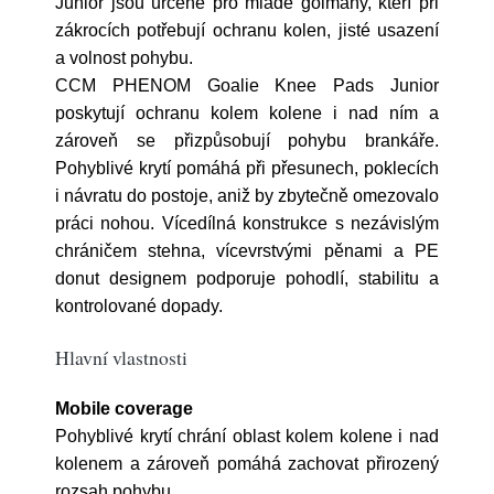
Junior jsou určené pro mladé gólmany, kteří při
zákrocích potřebují ochranu kolen, jisté usazení
a volnost pohybu.
CCM PHENOM Goalie Knee Pads Junior
poskytují ochranu kolem kolene i nad ním a
zároveň se přizpůsobují pohybu brankáře.
Pohyblivé krytí pomáhá při přesunech, poklecích
i návratu do postoje, aniž by zbytečně omezovalo
práci nohou. Vícedílná konstrukce s nezávislým
chráničem stehna, vícevrstvými pěnami a PE
donut designem podporuje pohodlí, stabilitu a
kontrolované dopady.
Hlavní vlastnosti
Mobile coverage
Pohyblivé krytí chrání oblast kolem kolene i nad
kolenem a zároveň pomáhá zachovat přirozený
rozsah pohybu.