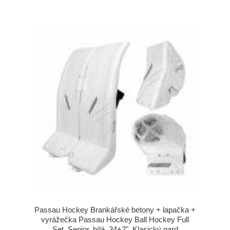
Passau Hockey Brankářské betony + lapačka +
vyrážečka Passau Hockey Ball Hockey Full
Set, Senior, bílá, 34+2", Klasický gard