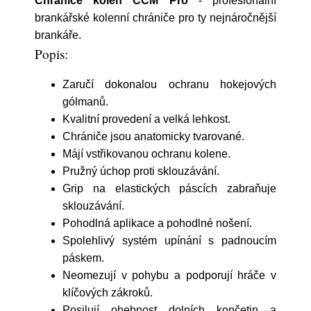
Chrániče kolen CCM Pro
- profesionální
brankářské kolenní chrániče pro ty nejnáročnější
brankáře.
Popis:
Zaručí dokonalou ochranu hokejových
gólmanů.
Kvalitní provedení a velká lehkost.
Chrániče jsou anatomicky tvarované.
Májí vstřikovanou ochranu kolene.
Pružný úchop proti sklouzávání.
Grip na elastických páscích zabraňuje
sklouzávání.
Pohodlná aplikace a pohodlné nošení.
Spolehlivý systém upínání s padnoucím
páskem.
Neomezují v pohybu a podporují hráče v
klíčových zákroků.
Posilují ohebnost dolních končetin a