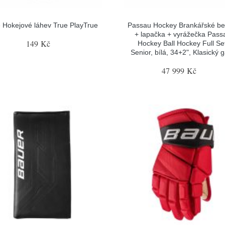
 Hokejové láhev True PlayTrue
Passau Hockey Brankářské be
+ lapačka + vyrážečka Pass
149 Kč
Hockey Ball Hockey Full Se
Senior, bílá, 34+2", Klasický 
47 999 Kč