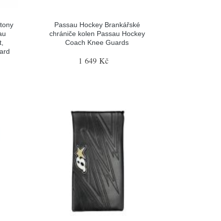
tony
Passau Hockey Brankářské
au
chrániče kolen Passau Hockey
t,
Coach Knee Guards
gard
1 649 Kč