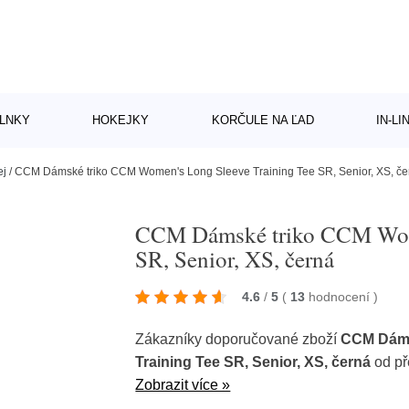
LNKY
HOKEJKY
KORČULE NA ĽAD
IN-L
ej
/
CCM Dámské triko CCM Women's Long Sleeve Training Tee SR, Senior, XS, če
CCM Dámské triko CCM Wome
SR, Senior, XS, černá
4.6
/
5
(
13
hodnocení
)
Zákazníky doporučované zboží
CCM Dáms
Training Tee SR, Senior, XS, černá
od př
Zobrazit více »