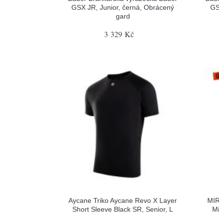
GSX JR, Junior, černá, Obrácený
GS
gard
3 329 Kč
Aycane Triko Aycane Revo X Layer
MIR
Short Sleeve Black SR, Senior, L
Mi