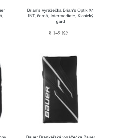
uer
Brian’s Vyrážečka Brian’s Optik X4
á,
INT, černá, Intermediate, Klasický
gard
8 149 Kč
ony
Bauer Brankářská vyrážečka Bauer