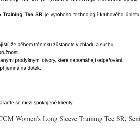
 Training Tee SR
je vyrobeno technologií kruhového úplet
istí, že během tréninku zůstanete v chladu a suchu.
pružnost.
vanými prodyšnými otvory, které napomáhají odpařování.
říjemná na dotek.
řaďte se mezi spokojené klienty.
CCM Women's Long Sleeve Training Tee SR, Senio