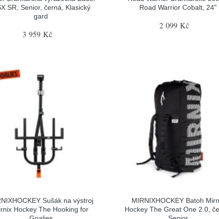
X SR, Senior, černá, Klasický
Road Warrior Cobalt, 24"
gard
2 099 Kč
3 959 Kč
NIXHOCKEY Sušák na výstroj
MIRNIXHOCKEY Batoh Mirn
rnix Hockey The Hooking for
Hockey The Great One 2.0, če
Goalies
Senior