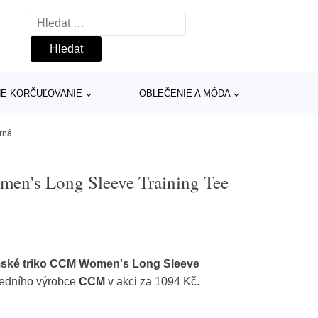
Vyhledávání
INE KORČUĽOVANIE
OBLEČENIE A MÓDA
rná
n's Long Sleeve Training Tee
ké triko CCM Women's Long Sleeve
edního výrobce
CCM
v akci za 1094 Kč.