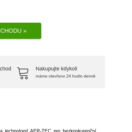
CHODU »
bchod
Nakupujte kdykoli
máme otevřeno 24 hodin denně
a technologií AER-TEC pro bezkonkurenční