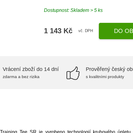
Dostupnost: Skladem > 5 ks
1 143 Kč
DO OB
vč. DPH
Vrácení zboží do 14 dní
Prověřený český o
zdarma a bez rizika
s kvalitními produkty
aining Tee SR je vyrobeno technologií kruhového úpletu 