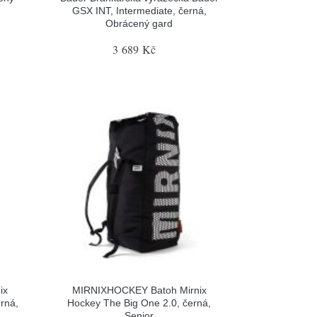
GSX INT, Intermediate, černá,
Obrácený gard
3 689 Kč
ix
MIRNIXHOCKEY Batoh Mirnix
rná,
Hockey The Big One 2.0, černá,
Senior