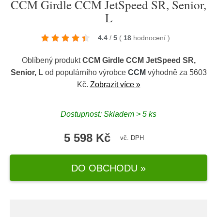
CCM Girdle CCM JetSpeed SR, Senior,
L
4.4
/
5
(
18
hodnocení
)
Oblíbený produkt
CCM Girdle CCM JetSpeed SR,
Senior, L
od populárního výrobce
CCM
výhodně za 5603
Kč.
Zobrazit více »
Dostupnost: Skladem > 5 ks
5 598 Kč
vč. DPH
DO OBCHODU »