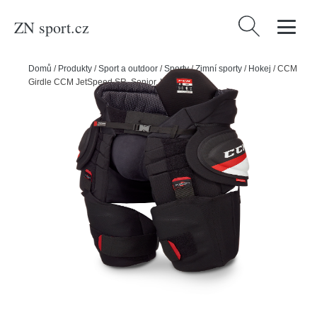
ZN sport.cz
Vyhledávání
Domů
/
Produkty
/
Sport a outdoor
/
Sporty
/
Zimní sporty
/
Hokej
/
CCM
Girdle CCM JetSpeed SR, Senior, L