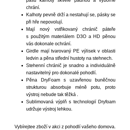
pásu kalhoty skvěle padnou a výborně
chrání.
Kalhoty pevně drží a nestahují se, pásky se
při hře nepovolují.
Mají nový vstřikovaný chránič páteře
s použitým materiálem D3O a HD pěnou
vás dokonale ochrání.
Girdle mají tvarovaný PE výlisek v oblasti
ledvin a pěna střední hustoty na stehnech.
Stehenní chránič je snadno a individuálně
nastavitelný pro dokonalé pohodlí.
Pěna DryFoam s uzavřenou buněčnou
strukturou absorbuje méně potu, proto
výstroj nebude tak těžká .
Sublimovaná výplň s technologií Dryfoam
udržuje výstroj lehkou.
Vybírejtee zboží v akci z pohodlí vašeho domova.