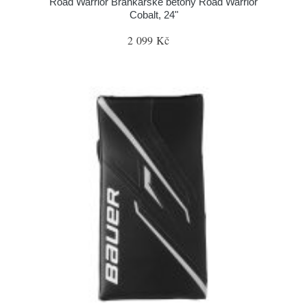
Road Warrior Brankářské betony Road Warrior
Cobalt, 24"
2 099 Kč