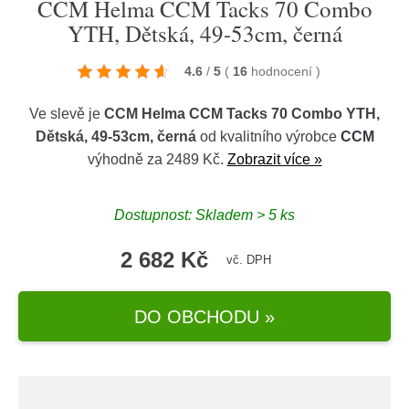
CCM Helma CCM Tacks 70 Combo
YTH, Dětská, 49-53cm, černá
4.6
/
5
(
16
hodnocení
)
Ve slevě je
CCM Helma CCM Tacks 70 Combo YTH,
Dětská, 49-53cm, černá
od kvalitního výrobce
CCM
výhodně za 2489 Kč.
Zobrazit více »
Dostupnost: Skladem > 5 ks
2 682 Kč
vč. DPH
DO OBCHODU »