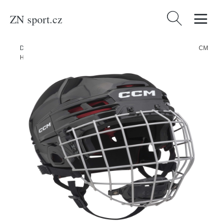
ZN sport.cz
Vyhledávání
Domů
/
Produkty
/
Sport a outdoor
/
Sporty
/
Zimní sporty
/
Hokej
/
CCM
Helma CCM Tacks 70 Combo YTH, Dětská, 49-53cm, černá