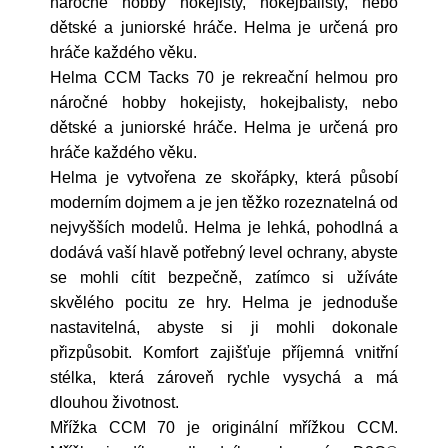
náročné hobby hokejisty, hokejbalisty, nebo
dětské a juniorské hráče. Helma je určená pro
hráče každého věku.
Helma CCM Tacks 70 je rekreační helmou pro
náročné hobby hokejisty, hokejbalisty, nebo
dětské a juniorské hráče. Helma je určená pro
hráče každého věku.
Helma je vytvořena ze skořápky, která působí
moderním dojmem a je jen těžko rozeznatelná od
nejvyšších modelů. Helma je lehká, pohodlná a
dodává vaší hlavě potřebný level ochrany, abyste
se mohli cítit bezpečně, zatímco si užíváte
skvělého pocitu ze hry. Helma je jednoduše
nastavitelná, abyste si ji mohli dokonale
přizpůsobit. Komfort zajišťuje příjemná vnitřní
stélka, která zároveň rychle vysychá a má
dlouhou životnost.
Mřížka CCM 70 je originální mřížkou CCM.