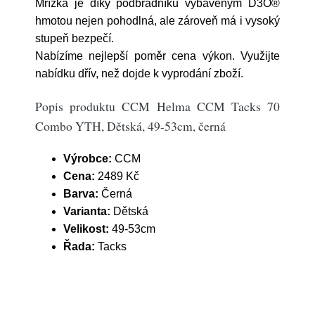
Mřížka je díky podbradníku vybaveným D3O®
hmotou nejen pohodlná, ale zároveň má i vysoký
stupeň bezpečí.
Nabízíme nejlepší poměr cena výkon. Využijte
nabídku dřív, než dojde k vyprodání zboží.
Popis produktu CCM Helma CCM Tacks 70
Combo YTH, Dětská, 49-53cm, černá
Výrobce:
CCM
Cena:
2489 Kč
Barva:
Černá
Varianta:
Dětská
Velikost:
49-53cm
Řada:
Tacks