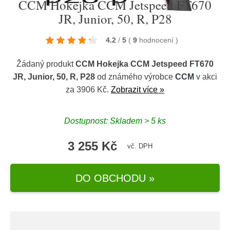
CCM Hokejka CCM Jetspeed FT670
JR, Junior, 50, R, P28
4.2
/
5
(
9
hodnocení
)
Žádaný produkt
CCM Hokejka CCM Jetspeed FT670
JR, Junior, 50, R, P28
od známého výrobce
CCM
v akci
za 3906 Kč.
Zobrazit více »
Dostupnost: Skladem > 5 ks
3 255 Kč
vč. DPH
DO OBCHODU »