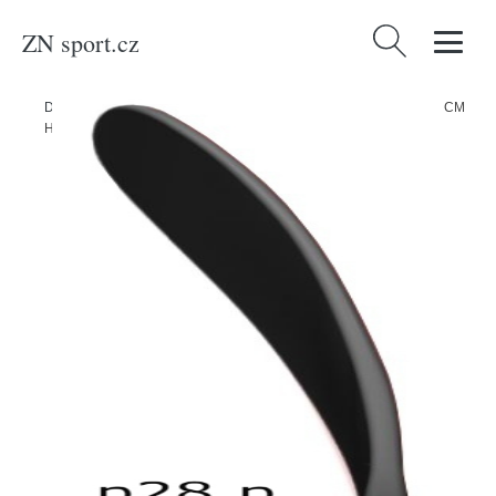
ZN sport.cz
Vyhledávání
Domů
/
Produkty
/
Sport a outdoor
/
Sporty
/
Zimní sporty
/
Hokej
/
CCM
Hokejka CCM Jetspeed FT670 JR, Junior, 50, R, P28