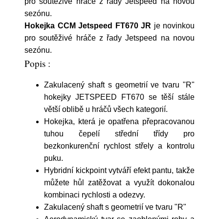
pro soutěživé hráče z řady Jetspeed na novou
sezónu.
Hokejka CCM Jetspeed FT670 JR
je novinkou
pro soutěživé hráče z řady Jetspeed na novou
sezónu.
Popis :
Zakulacený shaft s geometrií ve tvaru "R"
hokejky JETSPEED FT670 se těší stále
větší oblibě u hráčů všech kategorií.
Hokejka, která je opatřena přepracovanou
tuhou čepelí střední třídy pro
bezkonkurenční rychlost střely a kontrolu
puku.
Hybridní kickpoint vytváří efekt pantu, takže
můžete hůl zatěžovat a využít dokonalou
kombinaci rychlosti a odezvy.
Zakulacený shaft s geometrií ve tvaru "R"