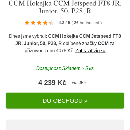
CCM Hokejka CCM Jetspeed FT8 JR,
Junior, 50, P28, R
4.3
/
5
(
26
hodnocení
)
Dnes jsme vybrali:
CCM Hokejka CCM Jetspeed FT8
JR, Junior, 50, P28, R
oblíbené značky
CCM
za
příznivou cenu 4078 Kč.
Zobrazit více »
Dostupnost: Skladem > 5 ks
4 239 Kč
vč. DPH
DO OBCHODU »