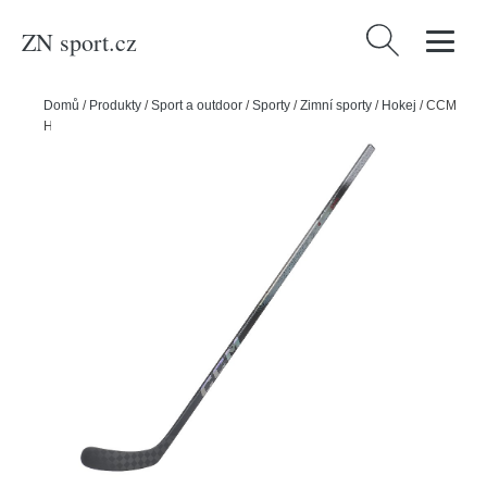
ZN sport.cz
Vyhledávání
Domů
/
Produkty
/
Sport a outdoor
/
Sporty
/
Zimní sporty
/
Hokej
/
CCM
Hokejka CCM Jetspeed FT8 JR, Junior, 50, P28, R