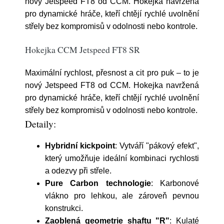
nový Jetspeed FT8 od CCM. Hokejka navržená
pro dynamické hráče, kteří chtějí rychlé uvolnění
střely bez kompromisů v odolnosti nebo kontrole.
Hokejka CCM Jetspeed FT8 SR
Maximální rychlost, přesnost a cit pro puk – to je
nový Jetspeed FT8 od CCM. Hokejka navržená
pro dynamické hráče, kteří chtějí rychlé uvolnění
střely bez kompromisů v odolnosti nebo kontrole.
Detaily:
Hybridní kickpoint
: Vytváří "pákový efekt",
který umožňuje ideální kombinaci rychlosti
a odezvy při střele.
Pure Carbon technologie
: Karbonové
vlákno pro lehkou, ale zároveň pevnou
konstrukci.
Zaoblená geometrie shaftu "R"
: Kulaté