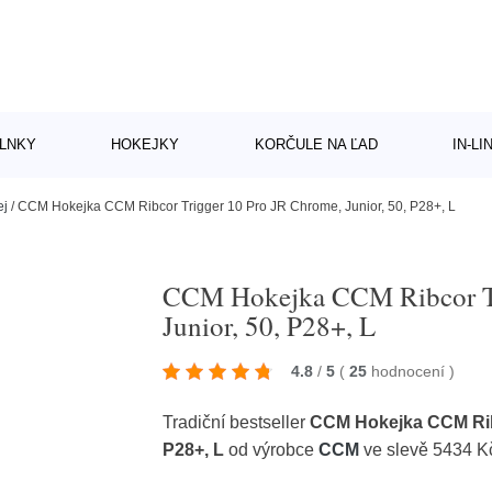
LNKY
HOKEJKY
KORČULE NA ĽAD
IN-L
ej
/
CCM Hokejka CCM Ribcor Trigger 10 Pro JR Chrome, Junior, 50, P28+, L
CCM Hokejka CCM Ribcor Tr
Junior, 50, P28+, L
4.8
/
5
(
25
hodnocení
)
Tradiční bestseller
CCM Hokejka CCM Ribc
P28+, L
od výrobce
CCM
ve slevě 5434 K