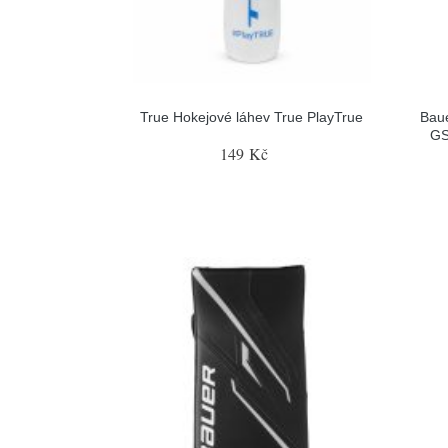
True Hokejové láhev True PlayTrue
Baue
GS
149 Kč