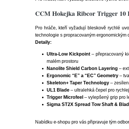
CCM Hokejka Ribcor Trigger 10 
Pro hráče, kteří vyžadují bleskově rychlé u
technologie s propracovaným ergonomickým desi
Detaily:
Ultra-Low Kickpoint
– přepracovaný kick
malém prostoru
Nanolite Shield Carbon Layering
– ext
Ergonomic “E” a “EC” Geometry
– tva
Skeleton+ Taper Technology
– zesílen
UL1 Blade
– ultralehká čepel pro rychlej
Trigger Microfeel
– vylepšený grip pro le
Sigma ST2X Spread Tow Shaft & Bla
Nabídku e-shopu pro vás připravuje tým odborn