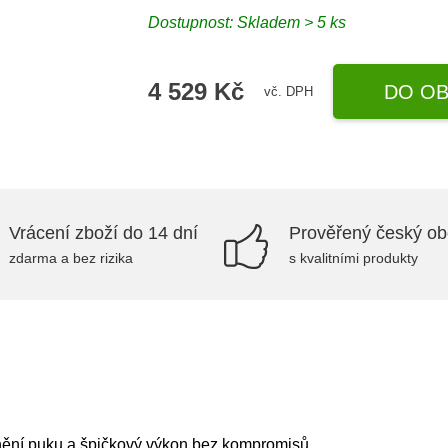
Dostupnost: Skladem > 5 ks
4 529 Kč
DO OB
vč. DPH
Vrácení zboží do 14 dní
Prověřený český o
zdarma a bez rizika
s kvalitními produkty
olnění puku a špičkový výkon bez kompromisů.