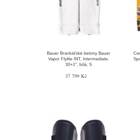
Bauer Brankářské betony Bauer
Cw
Vapor Flylite INT, Intermediate,
Spo
30+1", bílá, S
37 799 Kč