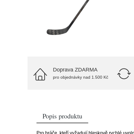
Doprava ZDARMA
pro objednávky nad 1.500 Kč
Popis produktu
Pro hráče, kteří vyžadují bleskově rychlé uv