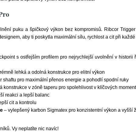
Pro
volnění puku a špičkový výkon bez kompromisů. Ribcor Trigge
gnem, aby ti poskytla maximální sílu, rychlost a cit při každé 
point s ostřejším profilem pro nejrychlejší uvolnění v historii ř
rémně lehká a odolná konstrukce pro elitní výkon
r shaftu pro maximální přenos energie a pohodlí spodní ruky
á konstrukce v zóně taperu pro spolehlivost v klíčových momen
ší reakci a lepší balanc
pší cit a kontrolu
de
– vylepšený karbon Sigmatex pro konzistentní výkon a vyšší ž
íků. Vy neplatíte nic navíc!