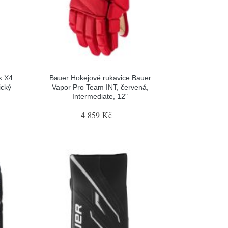
k X4
Bauer Hokejové rukavice Bauer
ický
Vapor Pro Team INT, červená,
Intermediate, 12"
4 859 Kč