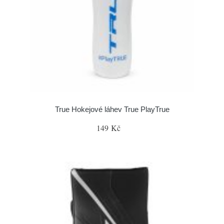
True Hokejové láhev True PlayTrue
149 Kč