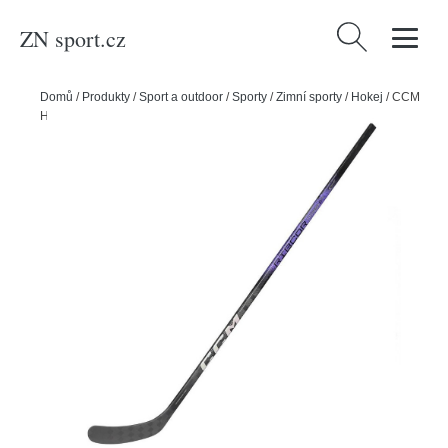
ZN sport.cz
Vyhledávání
Domů
/
Produkty
/
Sport a outdoor
/
Sporty
/
Zimní sporty
/
Hokej
/
CCM
Hokejka CCM Ribcor Trigger 8 Pro JR, Junior, 40, L, P28