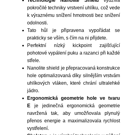
Technologie Nanolite Shield
využívá
pokročilé techniky vrstvení uhlíku, což vede
k výraznému snížení hmotnosti bez snížení
odolnosti.
Tato hůl je připravena vypořádat se
prakticky se vším, s čím na ni přijdete.
Perfektní nízký kickpoint zajišťující
pohotové vypálení puku a razanci při každé
střele.
Nanolite shield je přepracovaná konstrukce
hole optimalizovaná díky silnějším vrstvám
uhlíkových vláken, které chrání ultralehké
jádro.
Ergonomická geometrie hole ve tvaru
E
je jedinečná ergonomická geometrie
navržená tak, aby umožňovala plynulý
přenos energie a maximalizovala rychlost
vystřelení.