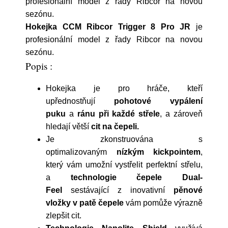
profesionální model z řady Ribcor na novou
sezónu.
Hokejka CCM Ribcor Trigger 8 Pro JR
je
profesionální model z řady Ribcor na novou
sezónu.
Popis :
Hokejka je pro hráče, kteří
upřednostňují
pohotové vypálení
puku
a
ránu při každé střele
, a zároveň
hledají větší
cit na čepeli.
Je zkonstruována s
optimalizovaným
nízkým kickpointem
,
který vám umožní vystřelit perfektní střelu,
a
technologie čepele Dual-
Feel
sestávající z inovativní
pěnové
vložky v patě čepele
vám pomůže výrazně
zlepšit cit.