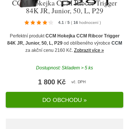
CCM Hokejka CCM Ribcor Trigger
84K JR, Junior, 50, L, P29
4.1
/
5
(
16
hodnocení
)
Perfektní produkt
CCM Hokejka CCM Ribcor Trigger
84K JR, Junior, 50, L, P29
od oblíbeného výrobce
CCM
za akční cenu 2160 Kč.
Zobrazit více »
Dostupnost: Skladem > 5 ks
1 800 Kč
vč. DPH
DO OBCHODU »