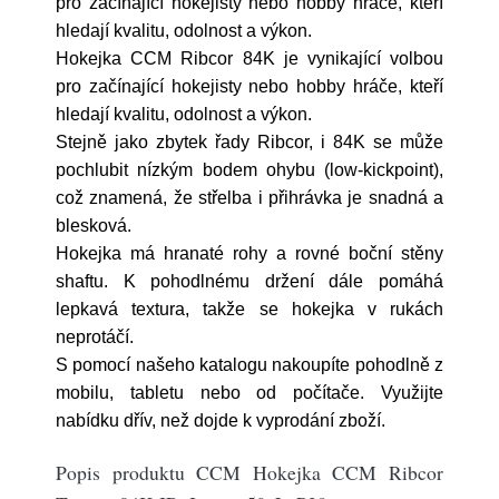
pro začínající hokejisty nebo hobby hráče, kteří
hledají kvalitu, odolnost a výkon.
Hokejka CCM Ribcor 84K je vynikající volbou
pro začínající hokejisty nebo hobby hráče, kteří
hledají kvalitu, odolnost a výkon.
Stejně jako zbytek řady Ribcor, i 84K se může
pochlubit nízkým bodem ohybu (low-kickpoint),
což znamená, že střelba i přihrávka je snadná a
blesková.
Hokejka má hranaté rohy a rovné boční stěny
shaftu. K pohodlnému držení dále pomáhá
lepkavá textura, takže se hokejka v rukách
neprotáčí.
S pomocí našeho katalogu nakoupíte pohodlně z
mobilu, tabletu nebo od počítače. Využijte
nabídku dřív, než dojde k vyprodání zboží.
Popis produktu CCM Hokejka CCM Ribcor