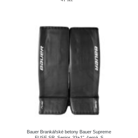
Bauer Brankářské betony Bauer Supreme
FUSE SR, Senior, 33+1", černá, S