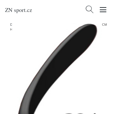
ZN sport.cz
Vyhledávání
Domů
/
Produkty
/
Sport a outdoor
/
Sporty
/
Zimní sporty
/
Hokej
/
CCM
Hokejka CCM Ribcor Trigger 84K JR, Junior, 50, L, P29