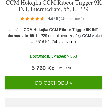
CCM Hokejka CCM Ribcor Trigger 9K
INT, Intermediate, 55, L, P29
4.6
/
5
(
10
hodnocení
)
Unikátní
CCM Hokejka CCM Ribcor Trigger 9K INT,
Intermediate, 55, L, P29
od oblíbené značky
CCM
v akci
za 5516 Kč.
Zobrazit více »
Dostupnost: Skladem > 5 ks
5 760 Kč
vč. DPH
DO OBCHODU »