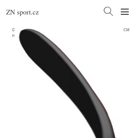
ZN sport.cz
Vyhledávání
Domů
/
Produkty
/
Sport a outdoor
/
Sporty
/
Zimní sporty
/
Hokej
/
CCM
Hokejka CCM SuperTacks AS3 INT, Intermediate, 65, R, P29