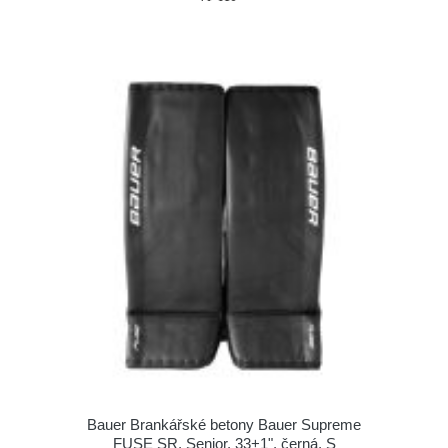
Bauer Brankářské betony Bauer Supreme
FUSE SR, Senior, 33+1", černá, S