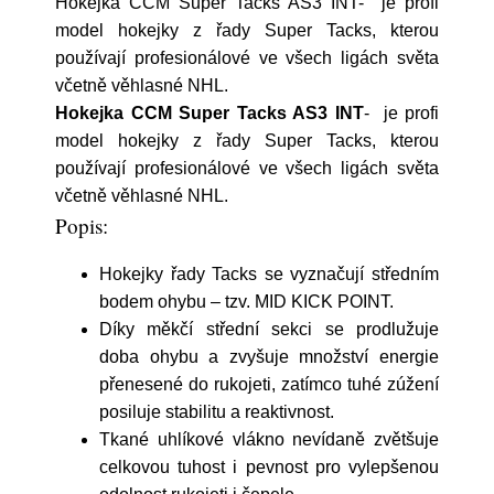
Hokejka CCM Super Tacks AS3 INT- je profi
model hokejky z řady Super Tacks, kterou
používají profesionálové ve všech ligách světa
včetně věhlasné NHL.
Hokejka CCM Super Tacks AS3 INT
- je profi
model hokejky z řady Super Tacks, kterou
používají profesionálové ve všech ligách světa
včetně věhlasné NHL.
Popis:
Hokejky řady Tacks se vyznačují středním
bodem ohybu – tzv. MID KICK POINT.
Díky měkčí střední sekci se prodlužuje
doba ohybu a zvyšuje množství energie
přenesené do rukojeti, zatímco tuhé zúžení
posiluje stabilitu a reaktivnost.
Tkané uhlíkové vlákno nevídaně zvětšuje
celkovou tuhost i pevnost pro vylepšenou