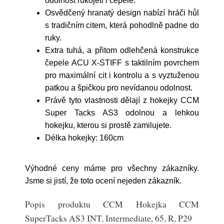
odolnost rukojeti i čepele.
Osvědčený hranatý design nabízí hráči hůl
s tradičním citem, která pohodlně padne do
ruky.
Extra tuhá, a přitom odlehčená konstrukce
čepele ACU X-STIFF s taktilním povrchem
pro maximální cit i kontrolu a s vyztuženou
patkou a špičkou pro nevídanou odolnost.
Právě tyto vlastnosti dělají z hokejky CCM
Super Tacks AS3 odolnou a lehkou
hokejku, kterou si prostě zamilujete.
Délka hokejky: 160cm
Výhodné ceny máme pro všechny zákazníky.
Jsme si jistí, že toto ocení nejeden zákazník.
Popis produktu CCM Hokejka CCM
SuperTacks AS3 INT, Intermediate, 65, R, P29