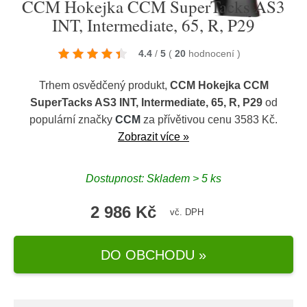
CCM Hokejka CCM SuperTacks AS3
INT, Intermediate, 65, R, P29
4.4
/
5
(
20
hodnocení
)
Trhem osvědčený produkt,
CCM Hokejka CCM
SuperTacks AS3 INT, Intermediate, 65, R, P29
od
populární značky
CCM
za přívětivou cenu 3583 Kč.
Zobrazit více »
Dostupnost: Skladem > 5 ks
2 986 Kč
vč. DPH
DO OBCHODU »