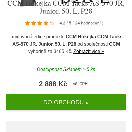
CCM Hokejka CCM Tacks AS-570 JR,
Junior, 50, L, P28
4.2
/
5
(
24
hodnocení
)
Limitovaná edice produktu
CCM Hokejka CCM Tacks
AS-570 JR, Junior, 50, L, P28
od společnosti
CCM
výhodně za 3465 Kč.
Zobrazit více »
Dostupnost: Skladem > 5 ks
2 888 Kč
vč. DPH
DO OBCHODU »