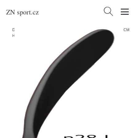
ZN sport.cz
Vyhledávání
Domů
/
Produkty
/
Sport a outdoor
/
Sporty
/
Zimní sporty
/
Hokej
/
CCM
Hokejka CCM Tacks AS-570 JR, Junior, 50, L, P28