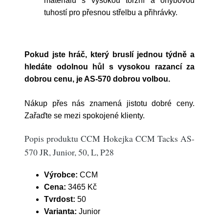
materiálů s vysokou torzní a ohybovou
tuhostí pro přesnou střelbu a přihrávky.
Pokud jste hráč, který bruslí jednou týdně a
hledáte odolnou hůl s vysokou razancí za
dobrou cenu, je AS-570 dobrou volbou.
Nákup přes nás znamená jistotu dobré ceny.
Zařaďte se mezi spokojené klienty.
Popis produktu CCM Hokejka CCM Tacks AS-
570 JR, Junior, 50, L, P28
Výrobce:
CCM
Cena:
3465 Kč
Tvrdost:
50
Varianta:
Junior