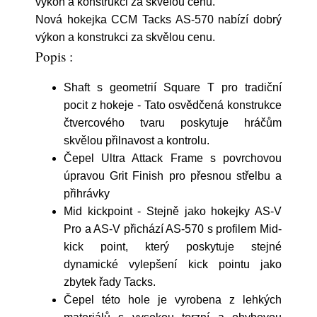
výkon a konstrukci za skvělou cenu.
Nová hokejka CCM Tacks AS-570 nabízí dobrý
výkon a konstrukci za skvělou cenu.
Popis :
Shaft s geometrií Square T pro tradiční
pocit z hokeje - Tato osvědčená konstrukce
čtvercového tvaru poskytuje hráčům
skvělou přilnavost a kontrolu.
Čepel Ultra Attack Frame s povrchovou
úpravou Grit Finish pro přesnou střelbu a
přihrávky
Mid kickpoint - Stejně jako hokejky AS-V
Pro a AS-V přichází AS-570 s profilem Mid-
kick point, který poskytuje stejné
dynamické vylepšení kick pointu jako
zbytek řady Tacks.
Čepel této hole je vyrobena z lehkých