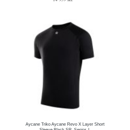
Aycane Triko Aycane Revo X Layer Short
Sleeve Black SR, Senior, L