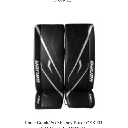
Bauer Brankářské betony Bauer GSX SR,