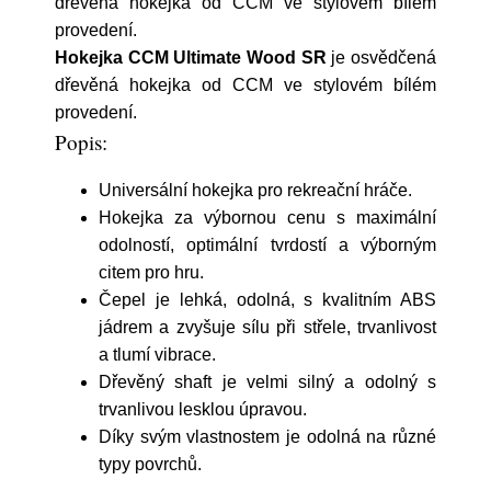
dřevěná hokejka od CCM ve stylovém bílém
provedení.
Hokejka CCM Ultimate Wood SR
je osvědčená
dřevěná hokejka od CCM ve stylovém bílém
provedení.
Popis:
Universální hokejka pro rekreační hráče.
Hokejka za výbornou cenu s maximální
odolností, optimální tvrdostí a výborným
citem pro hru.
Čepel
je lehká, odolná, s kvalitním ABS
jádrem a zvyšuje sílu při střele, trvanlivost
a tlumí vibrace.
Dřevěný shaft je velmi silný a odolný s
trvanlivou lesklou úpravou.
Díky svým vlastnostem je odolná na různé
typy povrchů.