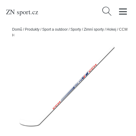
ZN sport.cz
Vyhledávání
Domů
/
Produkty
/
Sport a outdoor
/
Sporty
/
Zimní sporty
/
Hokej
/
CCM
Hokejka CCM Ultimate Wood SR, Senior, 85, P29, L