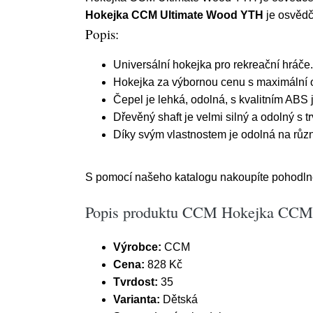
Hokejka CCM Ultimate Wood YTH
je osvědč
Popis:
Universální hokejka pro rekreační hráče.
Hokejka za výbornou cenu s maximální od
Čepel
je lehká, odolná, s kvalitním ABS j
Dřevěný shaft je velmi silný a odolný s t
Díky svým vlastnostem je odolná na různ
S pomocí našeho katalogu nakoupíte pohodlně z
Popis produktu CCM Hokejka CCM 
Výrobce:
CCM
Cena:
828 Kč
Tvrdost:
35
Varianta:
Dětská