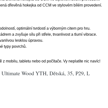
ená dřevěná hokejka od CCM ve stylovém bílém provedení.
olností, optimální tvrdostí a výborným citem pro hru.
ádrem a zvyšuje sílu při střele, trvanlivost a tlumí vibrace.
rvanlivou lesklou úpravou.
é typy povrchů.
 mobilu, tabletu nebo od počítače. Vy neplatíte nic navíc!
Ultimate Wood YTH, Dětská, 35, P29, L