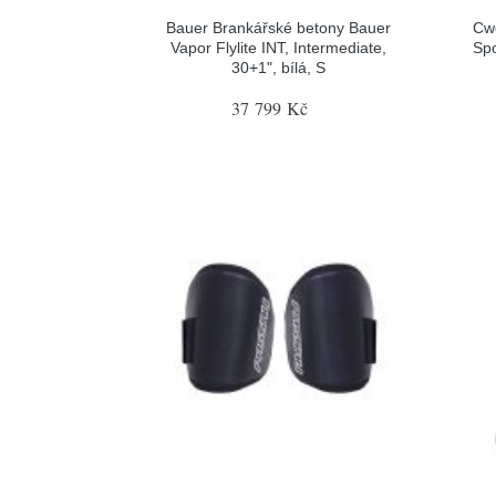
Bauer Brankářské betony Bauer
Cw
Vapor Flylite INT, Intermediate,
Spo
30+1", bílá, S
37 799 Kč