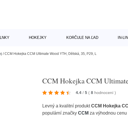
LNKY
HOKEJKY
KORČULE NA ĽAD
IN-L
ej
/
CCM Hokejka CCM Ultimate Wood YTH, Dětská, 35, P29, L
CCM Hokejka CCM Ultimate 
4.4
/
5
(
8
hodnocení
)
Levný a kvalitní produkt
CCM Hokejka CCM
populární značky
CCM
za výhodnou cenu