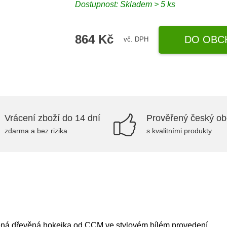
Dostupnost: Skladem > 5 ks
864 Kč
DO OBC
vč. DPH
Vrácení zboží do 14 dní
Prověřený český o
zdarma a bez rizika
s kvalitními produkty
á dřevěná hokejka od CCM ve stylovém bílém provedení.