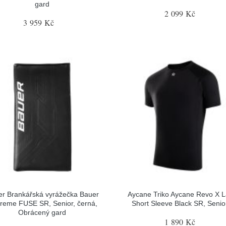
gard
2 099 Kč
3 959 Kč
r Brankářská vyrážečka Bauer
Aycane Triko Aycane Revo X L
reme FUSE SR, Senior, černá,
Short Sleeve Black SR, Senior
Obrácený gard
1 890 Kč