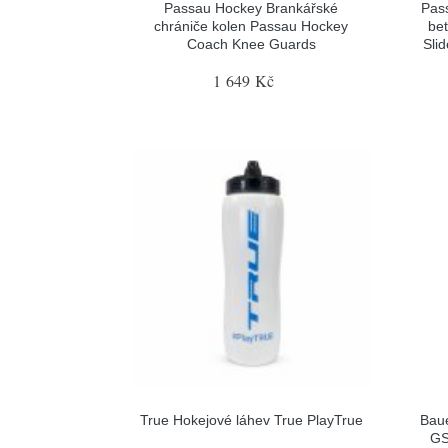
Passau Hockey Brankářské
Pas
chrániče kolen Passau Hockey
be
Coach Knee Guards
Sli
1 649 Kč
True Hokejové láhev True PlayTrue
Baue
GS