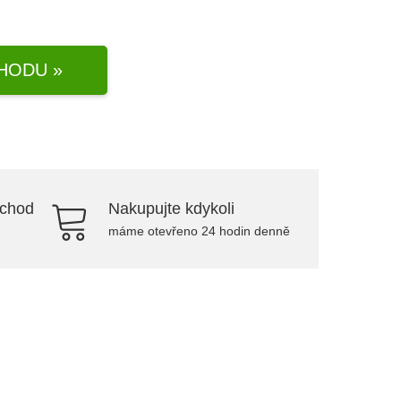
HODU »
bchod
Nakupujte kdykoli
máme otevřeno 24 hodin denně