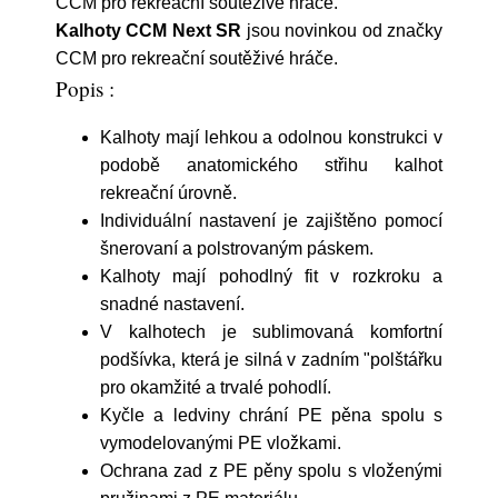
CCM pro rekreační soutěživé hráče.
Kalhoty CCM Next SR
jsou novinkou od značky
CCM pro rekreační soutěživé hráče.
Popis :
Kalhoty mají lehkou a odolnou konstrukci v
podobě anatomického střihu kalhot
rekreační úrovně.
Individuální nastavení je zajištěno pomocí
šnerovaní a polstrovaným páskem.
Kalhoty mají pohodlný fit v rozkroku a
snadné nastavení.
V kalhotech je sublimovaná komfortní
podšívka, která je silná v zadním "polštářku
pro okamžité a trvalé pohodlí.
Kyčle a ledviny chrání PE pěna spolu s
vymodelovanými PE vložkami.
Ochrana zad z PE pěny spolu s vloženými