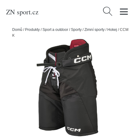
ZN sport.cz
Vyhledávání
Domů
/
Produkty
/
Sport a outdoor
/
Sporty
/
Zimní sporty
/
Hokej
/
CCM
Kalhoty CCM Next SR, černá, Senior, L