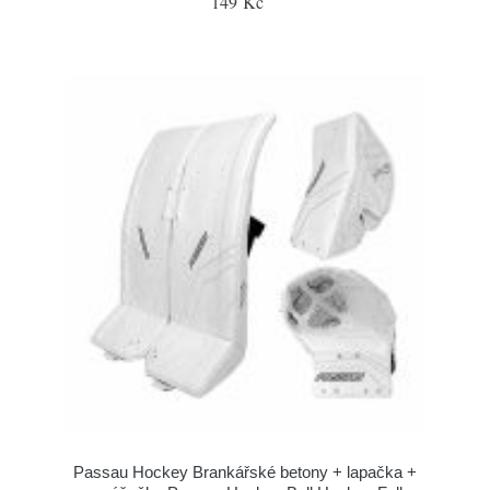
149 Kč
Passau Hockey Brankářské betony + lapačka +