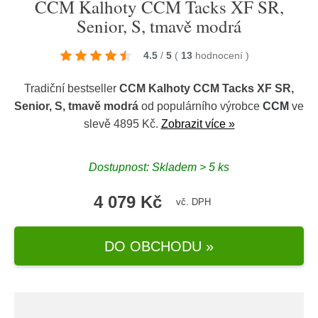
CCM Kalhoty CCM Tacks XF SR,
Senior, S, tmavě modrá
4.5
/
5
(
13
hodnocení
)
Tradiční bestseller
CCM Kalhoty CCM Tacks XF SR,
Senior, S, tmavě modrá
od populárního výrobce
CCM
ve
slevě 4895 Kč.
Zobrazit více »
Dostupnost: Skladem > 5 ks
4 079 Kč
vč. DPH
DO OBCHODU »