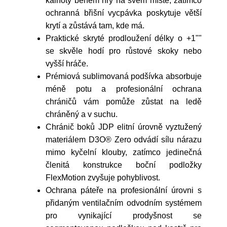
kalhoty během hry na svém místě, zatímco
ochranná břišní vycpávka poskytuje větší
krytí a zůstává tam, kde má.
Praktické skryté prodloužení délky o +1""
se skvěle hodí pro růstové skoky nebo
vyšší hráče.
Prémiová sublimovaná podšívka absorbuje
méně potu a profesionální ochrana
chráničů vám pomůže zůstat na ledě
chráněný a v suchu.
Chránič boků JDP elitní úrovně vyztužený
materiálem D3O® Zero odvádí sílu nárazu
mimo kyčelní klouby, zatímco jedinečná
členitá konstrukce boční podložky
FlexMotion zvyšuje pohyblivost.
Ochrana páteře na profesionální úrovni s
přidaným ventilačním odvodním systémem
pro vynikající prodyšnost se