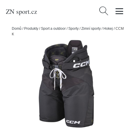
ZN sport.cz
Vyhledávání
Domů
/
Produkty
/
Sport a outdoor
/
Sporty
/
Zimní sporty
/
Hokej
/
CCM
Kalhoty CCM Tacks XF SR, Senior, S, tmavě modrá