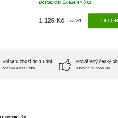
Dostupnost: Skladem > 5 ks
1 125 Kč
DO OB
vč. DPH
Vrácení zboží do 14 dní
Prověřený český o
zdarma a bez rizika
s kvalitními produkty
u naprosto vše.