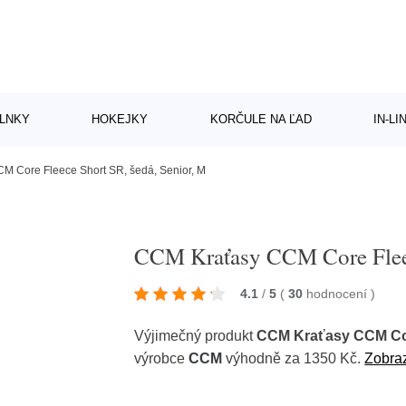
LNKY
HOKEJKY
KORČULE NA ĽAD
IN-L
 Core Fleece Short SR, šedá, Senior, M
CCM Kraťasy CCM Core Fleec
4.1
/
5
(
30
hodnocení
)
Výjimečný produkt
CCM Kraťasy CCM Core
výrobce
CCM
výhodně za 1350 Kč.
Zobraz