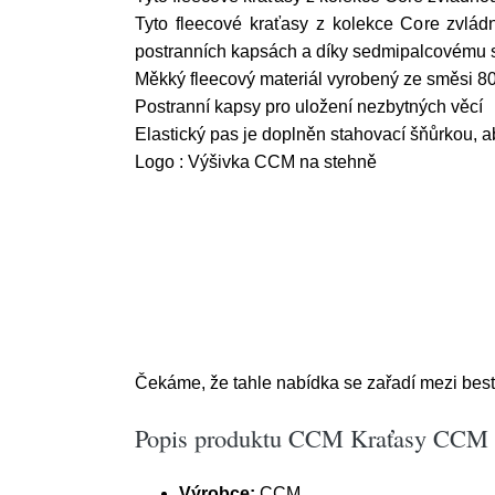
Tyto fleecové kraťasy z kolekce Core zvlád
postranních kapsách a díky sedmipalcovému 
Měkký fleecový materiál vyrobený ze směsi 8
Postranní kapsy pro uložení nezbytných věcí
Elastický pas je doplněn stahovací šňůrkou, 
Logo : Výšivka CCM na stehně
Čekáme, že tahle nabídka se zařadí mezi bestse
Popis produktu CCM Kraťasy CCM C
Výrobce:
CCM