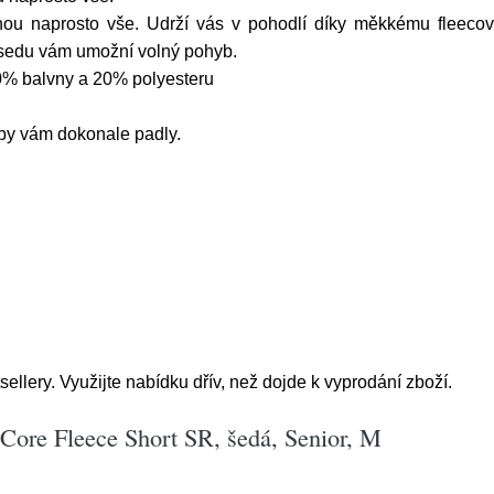
nou naprosto vše. Udrží vás v pohodlí díky měkkému fleecov
sedu vám umožní volný pohyb.
0% balvny a 20% polyesteru
aby vám dokonale padly.
llery. Využijte nabídku dřív, než dojde k vyprodání zboží.
ore Fleece Short SR, šedá, Senior, M