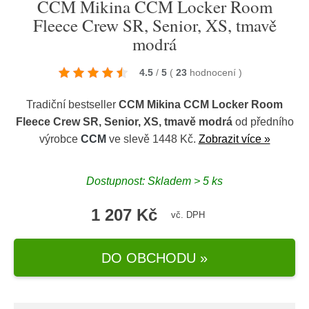
CCM Mikina CCM Locker Room
Fleece Crew SR, Senior, XS, tmavě
modrá
4.5
/
5
(
23
hodnocení
)
Tradiční bestseller
CCM Mikina CCM Locker Room
Fleece Crew SR, Senior, XS, tmavě modrá
od předního
výrobce
CCM
ve slevě 1448 Kč.
Zobrazit více »
Dostupnost: Skladem > 5 ks
1 207 Kč
vč. DPH
DO OBCHODU »