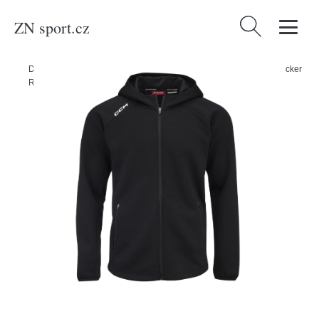
ZN sport.cz
Vyhledávání
Domů
/
Produkty
/
Oblečení, obuv a doplňky
/
CCM Mikina CCM Locker
Room Full Zip Hoodie 2022 SR, Senior, XS, černá