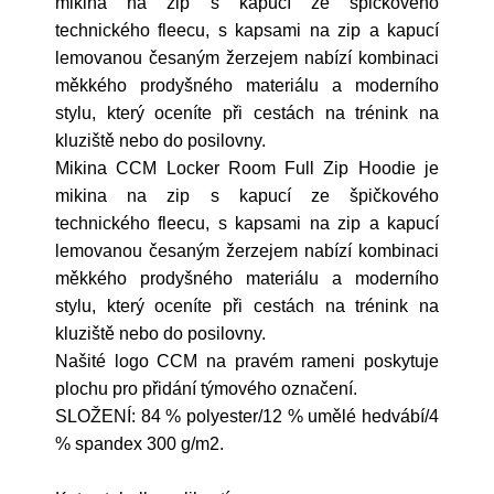
mikina na zip s kapucí ze špičkového
technického fleecu, s kapsami na zip a kapucí
lemovanou česaným žerzejem nabízí kombinaci
měkkého prodyšného materiálu a moderního
stylu, který oceníte při cestách na trénink na
kluziště nebo do posilovny.
Mikina CCM Locker Room Full Zip Hoodie je
mikina na zip s kapucí ze špičkového
technického fleecu, s kapsami na zip a kapucí
lemovanou česaným žerzejem nabízí kombinaci
měkkého prodyšného materiálu a moderního
stylu, který oceníte při cestách na trénink na
kluziště nebo do posilovny.
Našité logo CCM na pravém rameni poskytuje
plochu pro přidání týmového označení.
SLOŽENÍ: 84 % polyester/12 % umělé hedvábí/4
% spandex 300 g/m2.