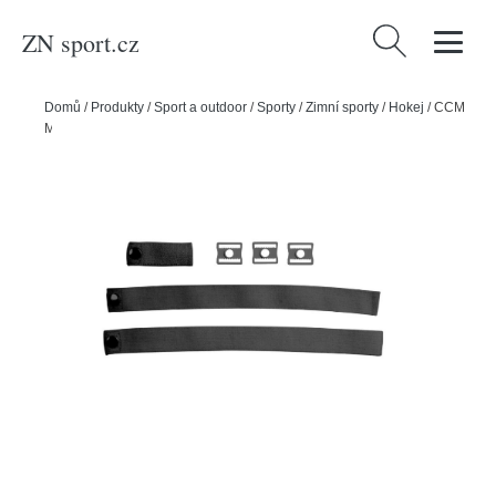
ZN sport.cz
Vyhledávání
Domů
/
Produkty
/
Sport a outdoor
/
Sporty
/
Zimní sporty
/
Hokej
/
CCM
Montážní sada k masce CCM, černá, Junior