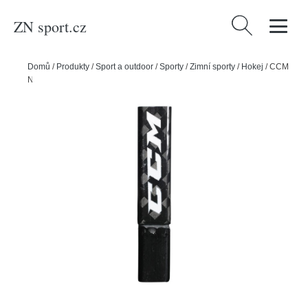
ZN sport.cz
Vyhledávání
Domů
/
Produkty
/
Sport a outdoor
/
Sporty
/
Zimní sporty
/
Hokej
/
CCM
Nástavec kompozitový CCM SR, Senior, R