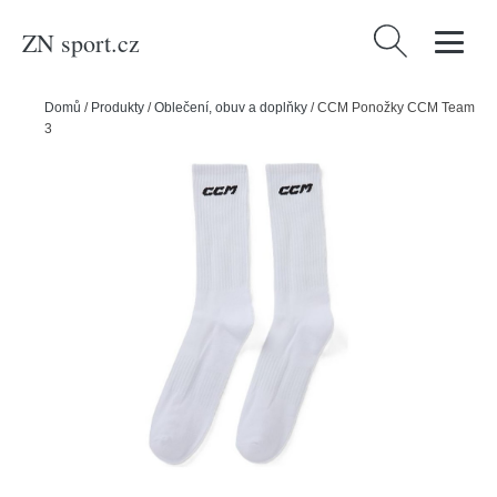
ZN sport.cz
Vyhledávání
Domů
/
Produkty
/
Oblečení, obuv a doplňky
/
CCM Ponožky CCM Team
3-pack, bílá, 43-45