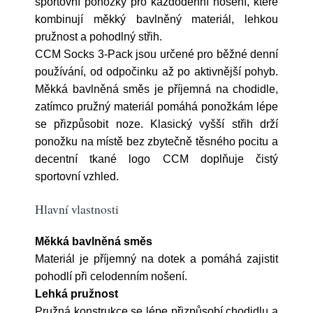
sportovní ponožky pro každodenní nošení, které
kombinují měkký bavlněný materiál, lehkou
pružnost a pohodlný střih.
CCM Socks 3-Pack jsou určené pro běžné denní
používání, od odpočinku až po aktivnější pohyb.
Měkká bavlněná směs je příjemná na chodidle,
zatímco pružný materiál pomáhá ponožkám lépe
se přizpůsobit noze. Klasický vyšší střih drží
ponožku na místě bez zbytečně těsného pocitu a
decentní tkané logo CCM doplňuje čistý
sportovní vzhled.
Hlavní vlastnosti
Měkká bavlněná směs
Materiál je příjemný na dotek a pomáhá zajistit
pohodlí při celodenním nošení.
Lehká pružnost
Pružná konstrukce se lépe přizpůsobí chodidlu a