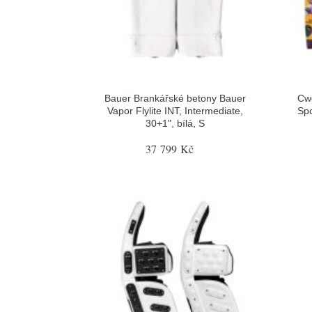
Bauer Brankářské betony Bauer
Cw
Vapor Flylite INT, Intermediate,
Spo
30+1", bílá, S
37 799 Kč