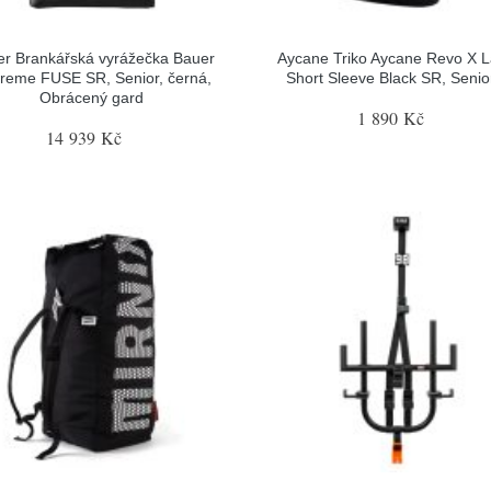
r Brankářská vyrážečka Bauer
Aycane Triko Aycane Revo X L
reme FUSE SR, Senior, černá,
Short Sleeve Black SR, Senior
Obrácený gard
1 890 Kč
14 939 Kč