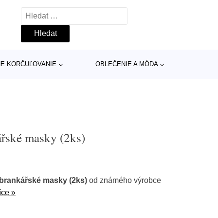
Vyhledávání
INE KORČUĽOVANIE
OBLEČENIE A MÓDA
řské masky (2ks)
brankářské masky (2ks)
od známého výrobce
íce »