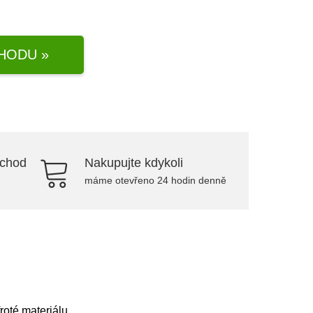
HODU »
bchod
Nakupujte kdykoli
máme otevřeno 24 hodin denně
té materiálu.