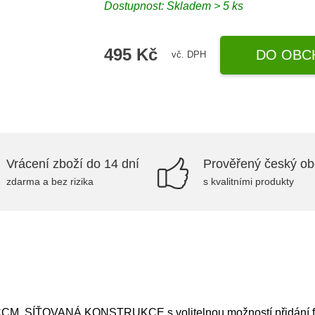
Dostupnost: Skladem > 5 ks
495 Kč
DO OBC
vč. DPH
Vrácení zboží do 14 dní
Prověřený český o
zdarma a bez rizika
s kvalitními produkty
CM. SÍŤOVANÁ KONSTRUKCE s volitelnou možností přidání fro