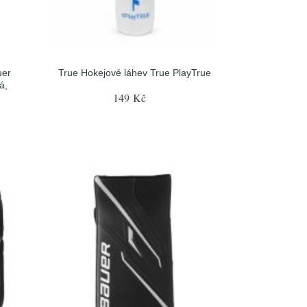
uer
True Hokejové láhev True PlayTrue
á,
149 Kč