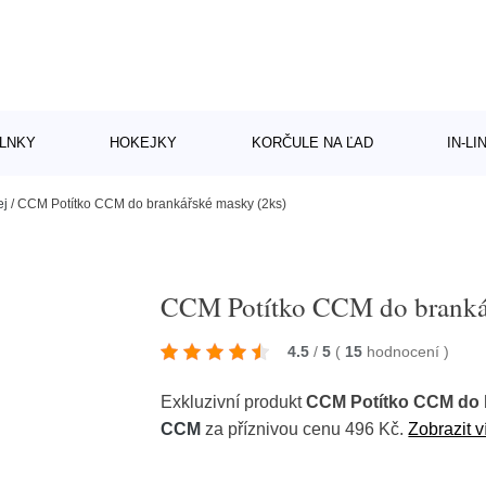
LNKY
HOKEJKY
KORČULE NA ĽAD
IN-L
ej
/
CCM Potítko CCM do brankářské masky (2ks)
CCM Potítko CCM do branká
4.5
/
5
(
15
hodnocení
)
Exkluzivní produkt
CCM Potítko CCM do 
CCM
za příznivou cenu 496 Kč.
Zobrazit v