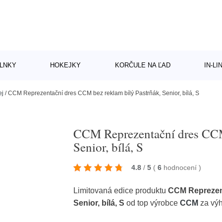
LNKY
HOKEJKY
KORČULE NA ĽAD
IN-L
ej
/
CCM Reprezentační dres CCM bez reklam bílý Pastrňák, Senior, bílá, S
CCM Reprezentační dres CCM 
Senior, bílá, S
4.8
/
5
(
6
hodnocení
)
Limitovaná edice produktu
CCM Reprezent
Senior, bílá, S
od top výrobce
CCM
za vý