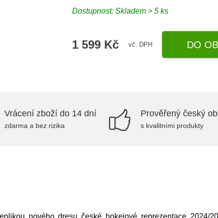
Dostupnost: Skladem > 5 ks
1 599 Kč
DO OB
vč. DPH
Vrácení zboží do 14 dní
Prověřený český o
zdarma a bez rizika
s kvalitními produkty
replikou nového dresu české hokejové reprezentace 2024/2