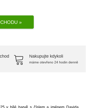
CHODU »
bchod
Nakupujte kdykoli
máme otevřeno 24 hodin denně
025 v bílé barvě s číslem a jménem Davida