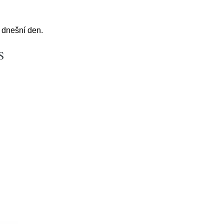
 dnešní den.
S