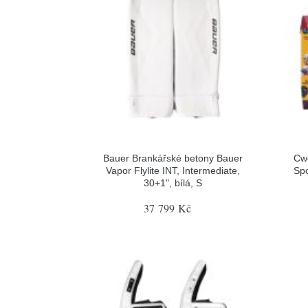
Bauer Brankářské betony Bauer
Cw
Vapor Flylite INT, Intermediate,
Spo
30+1", bílá, S
37 799 Kč