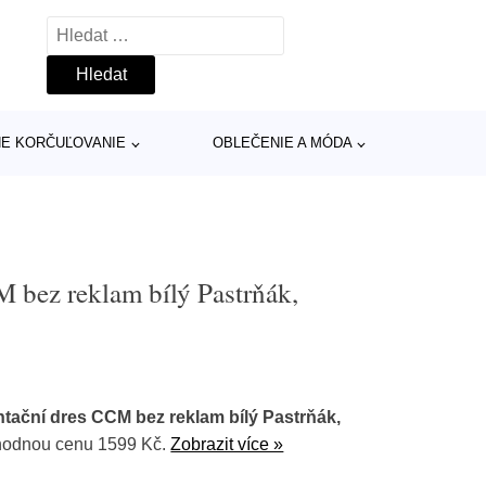
Vyhledávání
INE KORČUĽOVANIE
OBLEČENIE A MÓDA
bez reklam bílý Pastrňák,
ační dres CCM bez reklam bílý Pastrňák,
hodnou cenu 1599 Kč.
Zobrazit více »