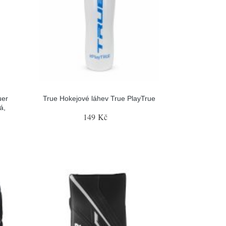
uer
True Hokejové láhev True PlayTrue
á,
149 Kč