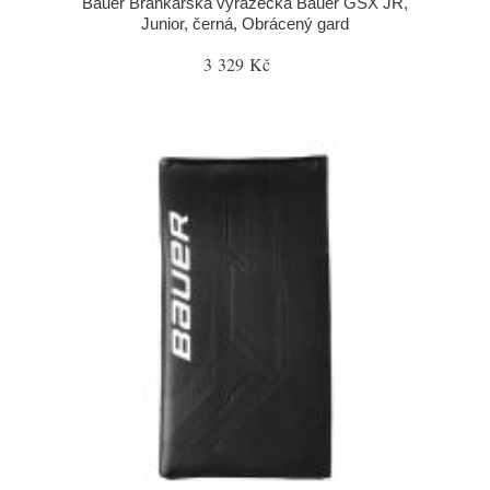
Bauer Brankářská vyrážečka Bauer GSX JR,
Junior, černá, Obrácený gard
3 329 Kč