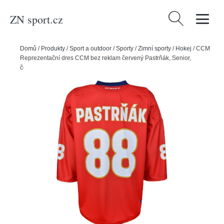
ZN sport.cz
Vyhledávání
Domů
/
Produkty
/
Sport a outdoor
/
Sporty
/
Zimní sporty
/
Hokej
/
CCM
Reprezentační dres CCM bez reklam červený Pastrňák, Senior,
červená, S