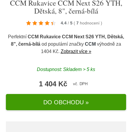
CCM Rukavice CCM Next S26 YTH,
Dětská, 8", černá-bílá
4.4
/
5
(
7
hodnocení
)
Perfektní
CCM Rukavice CCM Next S26 YTH, Dětská,
8", černá-bílá
od populární značky
CCM
výhodně za
1404 Kč.
Zobrazit více »
Dostupnost: Skladem > 5 ks
1 404 Kč
vč. DPH
DO OBCHODU »