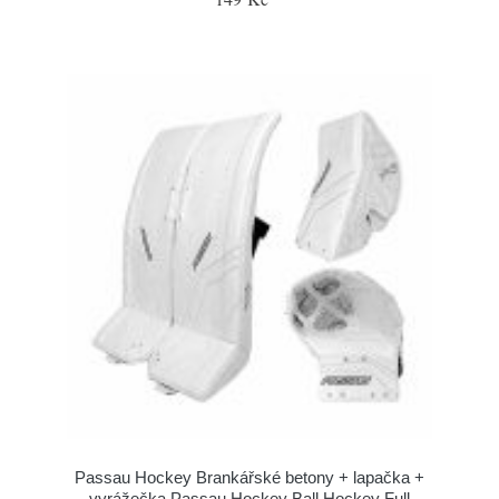
Passau Hockey Brankářské betony + lapačka +
vyrážečka Passau Hockey Ball Hockey Full