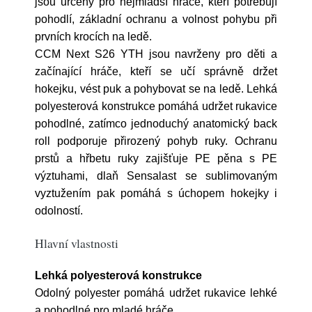
jsou určeny pro nejmladší hráče, kteří potřebují
pohodlí, základní ochranu a volnost pohybu při
prvních krocích na ledě.
CCM Next S26 YTH jsou navrženy pro děti a
začínající hráče, kteří se učí správně držet
hokejku, vést puk a pohybovat se na ledě. Lehká
polyesterová konstrukce pomáhá udržet rukavice
pohodlné, zatímco jednoduchý anatomický back
roll podporuje přirozený pohyb ruky. Ochranu
prstů a hřbetu ruky zajišťuje PE pěna s PE
výztuhami, dlaň Sensalast se sublimovaným
vyztužením pak pomáhá s úchopem hokejky i
odolností.
Hlavní vlastnosti
Lehká polyesterová konstrukce
Odolný polyester pomáhá udržet rukavice lehké
a pohodlné pro mladé hráče.