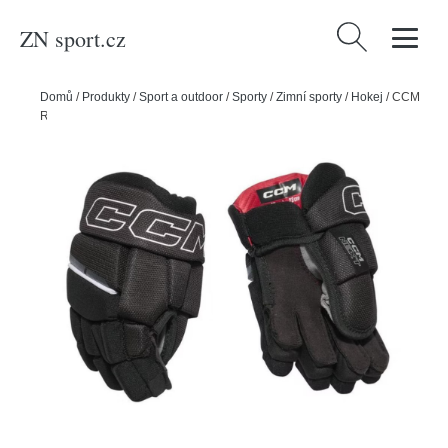
ZN sport.cz
Vyhledávání
Domů
/
Produkty
/
Sport a outdoor
/
Sporty
/
Zimní sporty
/
Hokej
/
CCM
Rukavice CCM Next S26 YTH, Dětská, 8", černá-bílá