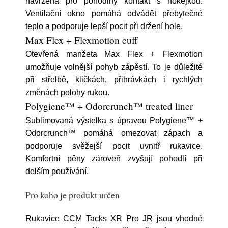
navržená pro pohodlný kontakt s hokejkou.
Ventilační okno pomáhá odvádět přebytečné
teplo a podporuje lepší pocit při držení hole.
Max Flex + Flexmotion cuff
Otevřená manžeta Max Flex + Flexmotion
umožňuje volnější pohyb zápěstí. To je důležité
při střelbě, kličkách, přihrávkách i rychlých
změnách polohy rukou.
Polygiene™ + Odorcrunch™ treated liner
Sublimovaná výstelka s úpravou Polygiene™ +
Odorcrunch™ pomáhá omezovat zápach a
podporuje svěžejší pocit uvnitř rukavice.
Komfortní pěny zároveň zvyšují pohodlí při
delším používání.
Pro koho je produkt určen
Rukavice CCM Tacks XR Pro JR jsou vhodné