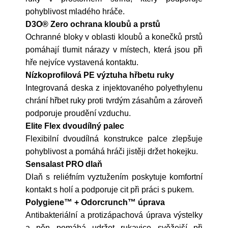
pohyblivost mladého hráče.
D3O® Zero ochrana kloubů a prstů
Ochranné bloky v oblasti kloubů a konečků prstů
pomáhají tlumit nárazy v místech, která jsou při
hře nejvíce vystavená kontaktu.
Nízkoprofilová PE výztuha hřbetu ruky
Integrovaná deska z injektovaného polyethylenu
chrání hřbet ruky proti tvrdým zásahům a zároveň
podporuje proudění vzduchu.
Elite Flex dvoudílný palec
Flexibilní dvoudílná konstrukce palce zlepšuje
pohyblivost a pomáhá hráči jistěji držet hokejku.
Sensalast PRO dlaň
Dlaň s reliéfním vyztužením poskytuje komfortní
kontakt s holí a podporuje cit při práci s pukem.
Polygiene™ + Odorcrunch™ úprava
Antibakteriální a protizápachová úprava výstelky
a pěn pomáhá udržet rukavice svěžejší při