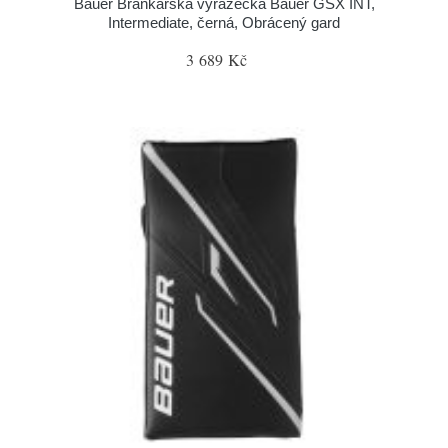
Bauer Brankářská vyrážečka Bauer GSX INT,
Intermediate, černá, Obrácený gard
3 689 Kč