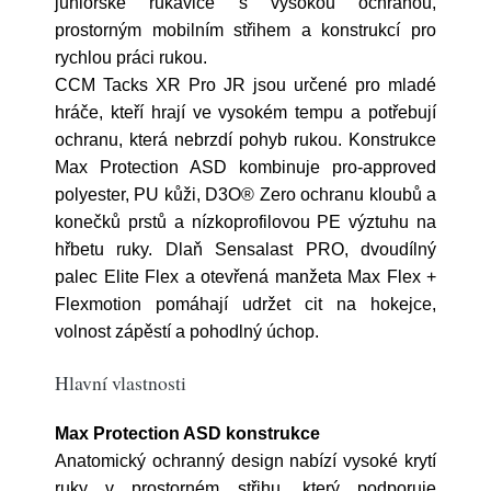
juniorské rukavice s vysokou ochranou,
prostorným mobilním střihem a konstrukcí pro
rychlou práci rukou.
CCM Tacks XR Pro JR jsou určené pro mladé
hráče, kteří hrají ve vysokém tempu a potřebují
ochranu, která nebrzdí pohyb rukou. Konstrukce
Max Protection ASD kombinuje pro-approved
polyester, PU kůži, D3O® Zero ochranu kloubů a
konečků prstů a nízkoprofilovou PE výztuhu na
hřbetu ruky. Dlaň Sensalast PRO, dvoudílný
palec Elite Flex a otevřená manžeta Max Flex +
Flexmotion pomáhají udržet cit na hokejce,
volnost zápěstí a pohodlný úchop.
Hlavní vlastnosti
Max Protection ASD konstrukce
Anatomický ochranný design nabízí vysoké krytí
ruky v prostorném střihu, který podporuje