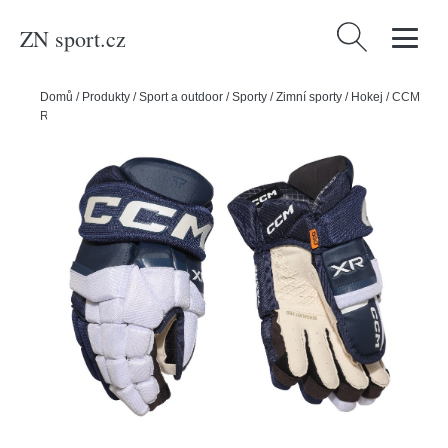
ZN sport.cz
Vyhledávání
Domů
/
Produkty
/
Sport a outdoor
/
Sporty
/
Zimní sporty
/
Hokej
/
CCM
Rukavice CCM Tacks XR Pro JR, Junior, 11", černá-šedá