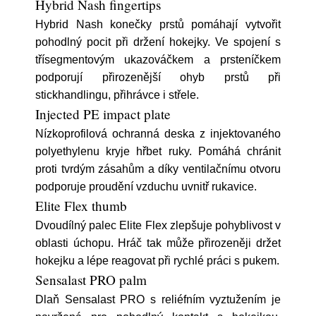
Hybrid Nash fingertips
Hybrid Nash konečky prstů pomáhají vytvořit
pohodlný pocit při držení hokejky. Ve spojení s
třísegmentovým ukazováčkem a prsteníčkem
podporují přirozenější ohyb prstů při
stickhandlingu, přihrávce i střele.
Injected PE impact plate
Nízkoprofilová ochranná deska z injektovaného
polyethylenu kryje hřbet ruky. Pomáhá chránit
proti tvrdým zásahům a díky ventilačnímu otvoru
podporuje proudění vzduchu uvnitř rukavice.
Elite Flex thumb
Dvoudílný palec Elite Flex zlepšuje pohyblivost v
oblasti úchopu. Hráč tak může přirozeněji držet
hokejku a lépe reagovat při rychlé práci s pukem.
Sensalast PRO palm
Dlaň Sensalast PRO s reliéfním vyztužením je