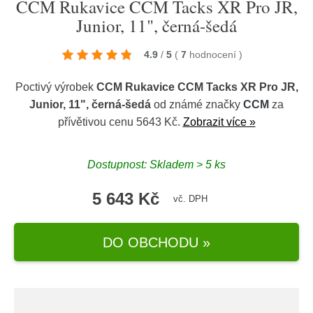
CCM Rukavice CCM Tacks XR Pro JR,
Junior, 11", černá-šedá
4.9
/
5
(
7
hodnocení
)
Poctivý výrobek
CCM Rukavice CCM Tacks XR Pro JR,
Junior, 11", černá-šedá
od známé značky
CCM
za
přívětivou cenu 5643 Kč.
Zobrazit více »
Dostupnost: Skladem > 5 ks
5 643 Kč
vč. DPH
DO OBCHODU »