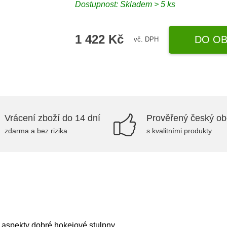
Dostupnost: Skladem > 5 ks
1 422 Kč
DO OB
vč. DPH
Vrácení zboží do 14 dní
Prověřený český o
zdarma a bez rizika
s kvalitními produkty
mi aspekty dobré hokejové stulpny