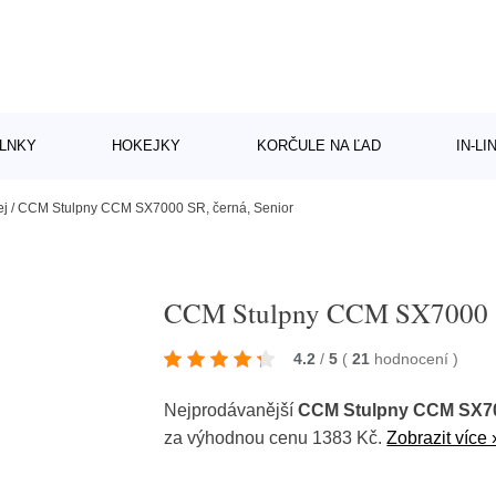
LNKY
HOKEJKY
KORČULE NA ĽAD
IN-L
ej
/
CCM Stulpny CCM SX7000 SR, černá, Senior
CCM Stulpny CCM SX7000 SR
4.2
/
5
(
21
hodnocení
)
Nejprodávanější
CCM Stulpny CCM SX700
za výhodnou cenu 1383 Kč.
Zobrazit více 