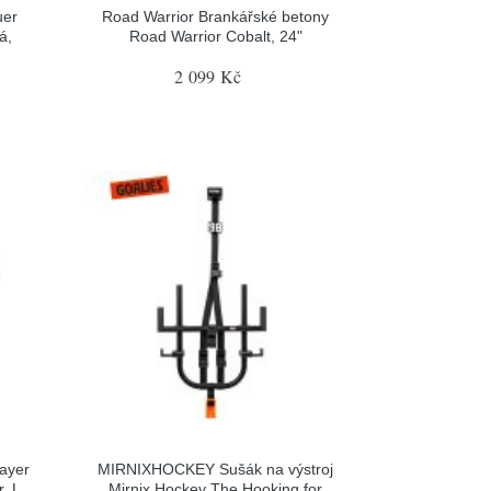
uer
Road Warrior Brankářské betony
á,
Road Warrior Cobalt, 24"
2 099 Kč
ayer
MIRNIXHOCKEY Sušák na výstroj
, L
Mirnix Hockey The Hooking for