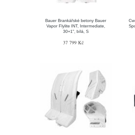
Bauer Brankářské betony Bauer
Cw
Vapor Flylite INT, Intermediate,
Spo
30+1", bílá, S
37 799 Kč