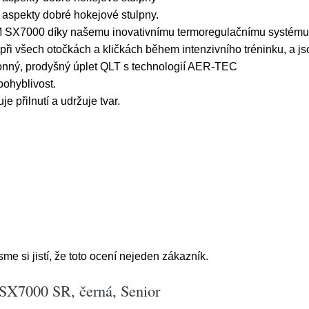
i aspekty dobré hokejové stulpny.
CM SX7000 díky našemu inovativnímu termoregulačnímu systé
při všech otočkách a kličkách během intenzivního tréninku, a js
konný, prodyšný úplet QLT s technologií AER-TEC
 pohyblivost.
je přilnutí a udržuje tvar.
e si jistí, že toto ocení nejeden zákazník.
X7000 SR, černá, Senior