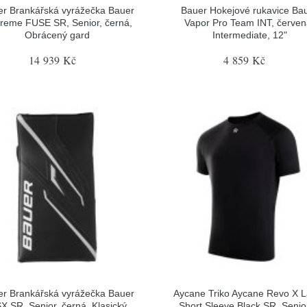
r Brankářská vyrážečka Bauer
Bauer Hokejové rukavice Ba
reme FUSE SR, Senior, černá,
Vapor Pro Team INT, červen
Obrácený gard
Intermediate, 12"
14 939 Kč
4 859 Kč
r Brankářská vyrážečka Bauer
Aycane Triko Aycane Revo X L
X SR, Senior, černá, Klasický
Short Sleeve Black SR, Senior