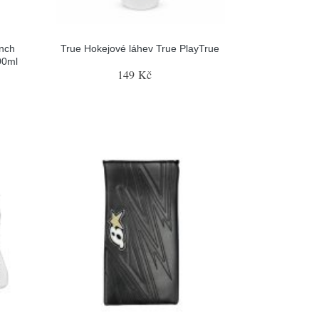
nch
True Hokejové láhev True PlayTrue
00ml
149 Kč