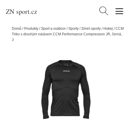
ZN sport.cz
Vyhledávání
Domů
/
Produkty
/
Sport a outdoor
/
Sporty
/
Zimní sporty
/
Hokej
/
CCM
Triko s dlouhým rukávem CCM Performance Compression JR, černá,
Junior, L