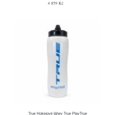
4 859 Kč
True Hokejové láhev True PlayTrue