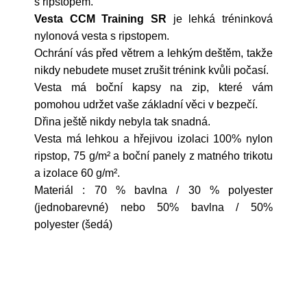
s ripstopem.
Vesta CCM Training SR
je lehká tréninková
nylonová vesta s ripstopem.
Ochrání vás před větrem a lehkým deštěm, takže
nikdy nebudete muset zrušit trénink kvůli počasí.
Vesta má boční kapsy na zip, které vám
pomohou udržet vaše základní věci v bezpečí.
Dřina ještě nikdy nebyla tak snadná.
Vesta má lehkou a hřejivou izolaci 100% nylon
ripstop, 75 g/m² a boční panely z matného trikotu
a izolace 60 g/m².
Materiál : 70 % bavlna / 30 % polyester
(jednobarevné) nebo 50% bavlna / 50%
polyester (šedá)