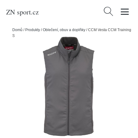
ZN sport.cz
Vyhledávání
Domů
/
Produkty
/
Oblečení, obuv a doplňky
/
CCM Vesta CCM Training
SR, Senior, XS, černá