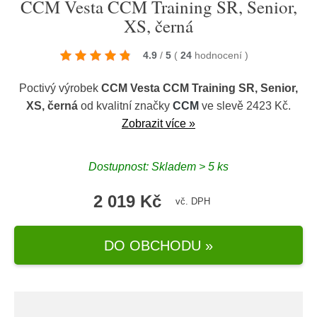
CCM Vesta CCM Training SR, Senior,
XS, černá
4.9
/
5
(
24
hodnocení
)
Poctivý výrobek
CCM Vesta CCM Training SR, Senior,
XS, černá
od kvalitní značky
CCM
ve slevě 2423 Kč.
Zobrazit více »
Dostupnost: Skladem > 5 ks
2 019 Kč
vč. DPH
DO OBCHODU »