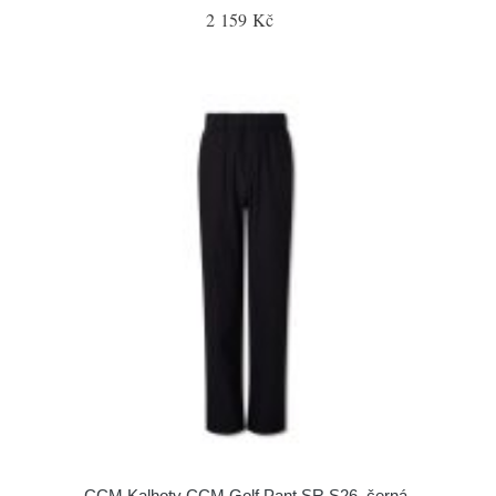
2 159 Kč
CCM Kalhoty CCM Golf Pant SR S26, černá,