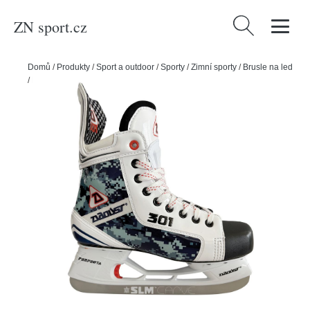
ZN sport.cz
Vyhledávání
Domů
/
Produkty
/
Sport a outdoor
/
Sporty
/
Zimní sporty
/
Brusle na led
/
Daoust Brusle Daoust 301 Blue Camo JR, Junior, 1.0, 33.5, R