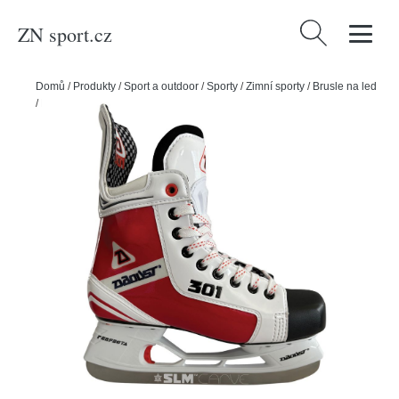
ZN sport.cz
Vyhledávání
Domů
/
Produkty
/
Sport a outdoor
/
Sporty
/
Zimní sporty
/
Brusle na led
/
Daoust Brusle Daoust 301 Red SR, Senior, 7.0, 42, R