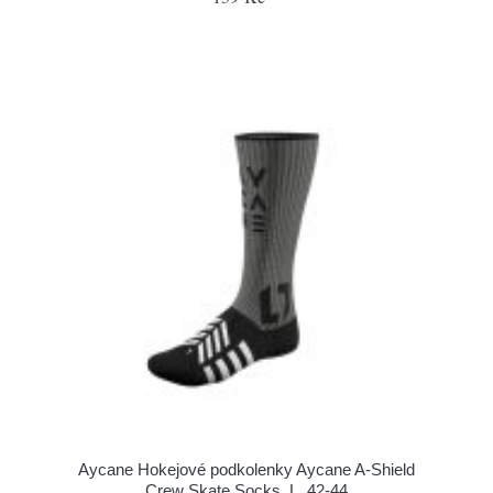
Aycane Hokejové podkolenky Aycane A-Shield
Crew Skate Socks, L, 42-44