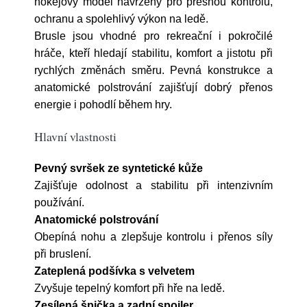
hokejový model navržený pro přesnou kontrolu,
ochranu a spolehlivý výkon na ledě.
Brusle jsou vhodné pro rekreační i pokročilé
hráče, kteří hledají stabilitu, komfort a jistotu při
rychlých změnách směru. Pevná konstrukce a
anatomické polstrování zajišťují dobrý přenos
energie i pohodlí během hry.
Hlavní vlastnosti
Pevný svršek ze syntetické kůže
Zajišťuje odolnost a stabilitu při intenzivním
používání.
Anatomické polstrování
Obepíná nohu a zlepšuje kontrolu i přenos síly
při bruslení.
Zateplená podšívka s velvetem
Zvyšuje tepelný komfort při hře na ledě.
Zesílená špička a zadní spoiler