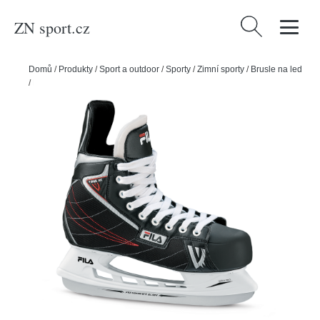
ZN sport.cz
Vyhledávání
Domů
/
Produkty
/
Sport a outdoor
/
Sporty
/
Zimní sporty
/
Brusle na led
/
Fila Lední brusle Fila Viper HC Black/Red, 6.0, 39