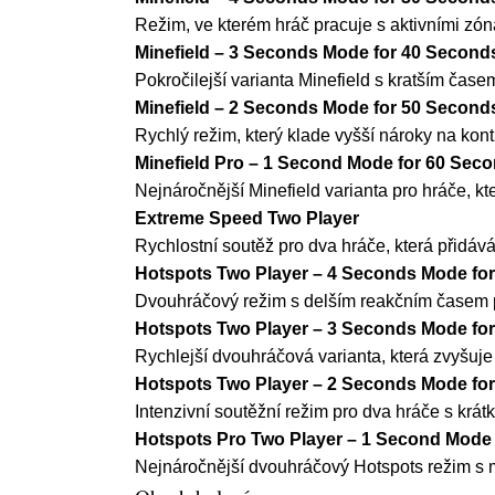
Režim, ve kterém hráč pracuje s aktivními zón
Minefield – 3 Seconds Mode for 40 Second
Pokročilejší varianta Minefield s kratším čas
Minefield – 2 Seconds Mode for 50 Second
Rychlý režim, který klade vyšší nároky na kon
Minefield Pro – 1 Second Mode for 60 Sec
Nejnáročnější Minefield varianta pro hráče, kt
Extreme Speed Two Player
Rychlostní soutěž pro dva hráče, která přidáv
Hotspots Two Player – 4 Seconds Mode fo
Dvouhráčový režim s delším reakčním časem p
Hotspots Two Player – 3 Seconds Mode fo
Rychlejší dvouhráčová varianta, která zvyšuje
Hotspots Two Player – 2 Seconds Mode fo
Intenzivní soutěžní režim pro dva hráče s krá
Hotspots Pro Two Player – 1 Second Mode
Nejnáročnější dvouhráčový Hotspots režim s m