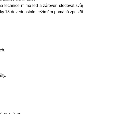
na technice mimo led a zároveň sledovat svůj
Díky 18 dovednostním režimům pomáhá zpestřit
ch.
ěty.
ého zařízení.