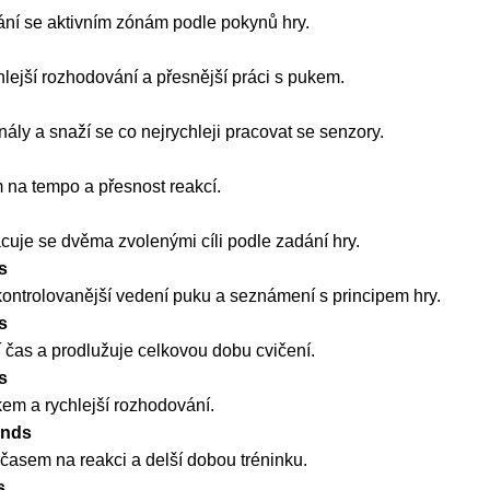
ání se aktivním zónám podle pokynů hry.
lejší rozhodování a přesnější práci s pukem.
nály a snaží se co nejrychleji pracovat se senzory.
m na tempo a přesnost reakcí.
acuje se dvěma zvolenými cíli podle zadání hry.
s
ontrolovanější vedení puku a seznámení s principem hry.
s
í čas a prodlužuje celkovou dobu cvičení.
s
ukem a rychlejší rozhodování.
onds
časem na reakci a delší dobou tréninku.
s