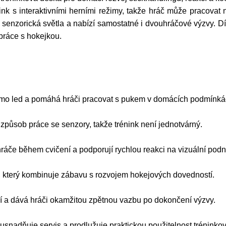
 s interaktivními herními režimy, takže hráč může pracovat 
á senzorická světla a nabízí samostatné i dvouhráčové výzvy. 
 práce s hokejkou.
mimo led a pomáhá hráči pracovat s pukem v domácích podmínká
způsob práce se senzory, takže trénink není jednotvárný.
ráče během cvičení a podporují rychlou reakci na vizuální podn
 který kombinuje zábavu s rozvojem hokejových dovedností.
 a dává hráči okamžitou zpětnou vazbu po dokončení výzvy.
usnadňuje servis a prodlužuje praktickou použitelnost tréninkov