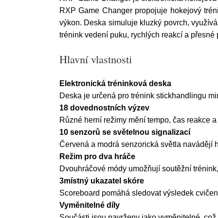
RXP Game Changer propojuje hokejový trénink
výkon. Deska simuluje kluzký povrch, využív
trénink vedení puku, rychlých reakcí a přesné
Hlavní vlastnosti
Elektronická tréninková deska
Deska je určená pro trénink stickhandlingu 
18 dovednostních výzev
Různé herní režimy mění tempo, čas reakce a 
10 senzorů se světelnou signalizací
Červená a modrá senzorická světla navádějí h
Režim pro dva hráče
Dvouhráčové módy umožňují soutěžní trénink,
3místný ukazatel skóre
Scoreboard pomáhá sledovat výsledek cvičení
Vyměnitelné díly
Součásti jsou navrženy jako vyměnitelné, což 