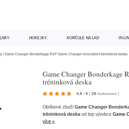
LNKY
HOKEJKY
KORČULE NA ĽAD
IN-L
ej
/
Game Changer Bonderkage RXP Game Changer innovativní tréninková deska
Game Changer Bonderkage R
tréninková deska
4.9
/
5
(
29
hodnocení
)
Oblíbené zboží
Game Changer Bonderka
tréninková deska
od top výrobce
Game 
více »