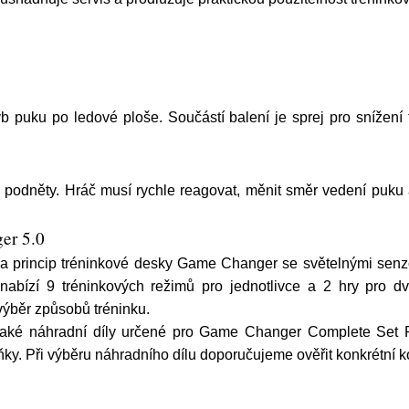
 puku po ledové ploše. Součástí balení je sprej pro snížení t
i podněty. Hráč musí rychle reagovat, měnit směr vedení puku 
ger 5.0
rincip tréninkové desky Game Changer se světelnými senzory
 nabízí 9 tréninkových režimů pro jednotlivce a 2 hry pro
výběr způsobů tréninku.
t také náhradní díly určené pro Game Changer Complete Set Ret
ky. Při výběru náhradního dílu doporučujeme ověřit konkrétní kom