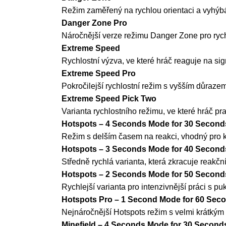
Režim zaměřený na rychlou orientaci a vyhýb
Danger Zone Pro
Náročnější verze režimu Danger Zone pro rych
Extreme Speed
Rychlostní výzva, ve které hráč reaguje na sig
Extreme Speed Pro
Pokročilejší rychlostní režim s vyšším důraze
Extreme Speed Pick Two
Varianta rychlostního režimu, ve které hráč pr
Hotspots – 4 Seconds Mode for 30 Second
Režim s delším časem na reakci, vhodný pro k
Hotspots – 3 Seconds Mode for 40 Second
Středně rychlá varianta, která zkracuje reakčn
Hotspots – 2 Seconds Mode for 50 Second
Rychlejší varianta pro intenzivnější práci s p
Hotspots Pro – 1 Second Mode for 60 Sec
Nejnáročnější Hotspots režim s velmi krátkým 
Minefield – 4 Seconds Mode for 30 Second