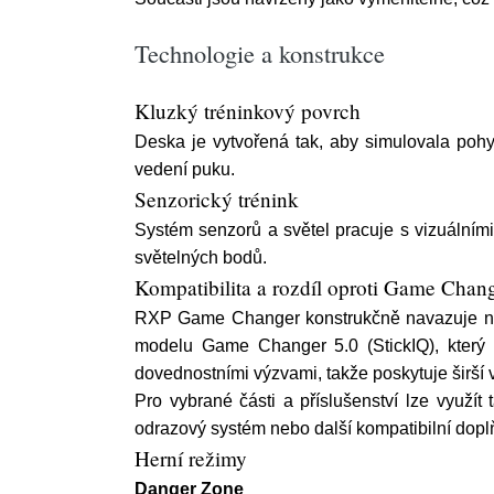
Technologie a konstrukce
Kluzký tréninkový povrch
Deska je vytvořená tak, aby simulovala pohyb
vedení puku.
Senzorický trénink
Systém senzorů a světel pracuje s vizuálním
světelných bodů.
Kompatibilita a rozdíl oproti Game Chan
RXP Game Changer konstrukčně navazuje na p
modelu Game Changer 5.0 (StickIQ), který
dovednostními výzvami, takže poskytuje širší 
Pro vybrané části a příslušenství lze využí
odrazový systém nebo další kompatibilní doplň
Herní režimy
Danger Zone