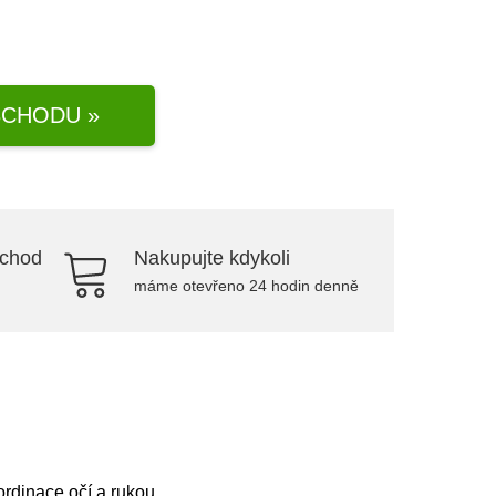
CHODU »
bchod
Nakupujte kdykoli
máme otevřeno 24 hodin denně
rdinace očí a rukou.