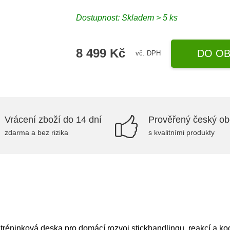
Dostupnost: Skladem > 5 ks
8 499 Kč
DO OB
vč. DPH
Vrácení zboží do 14 dní
Prověřený český o
zdarma a bez rizika
s kvalitními produkty
éninková deska pro domácí rozvoj stickhandlingu, reakcí a koo