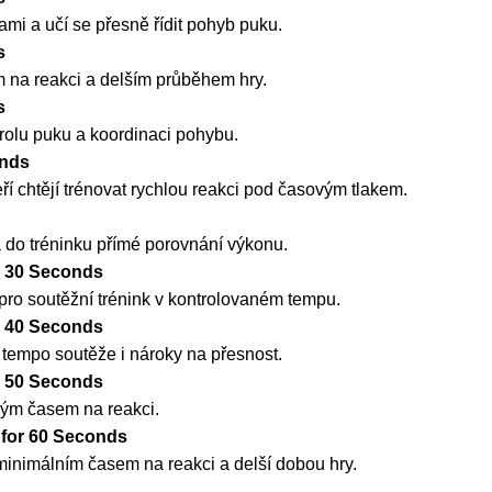
ami a učí se přesně řídit pohyb puku.
s
em na reakci a delším průběhem hry.
s
trolu puku a koordinaci pohybu.
onds
eří chtějí trénovat rychlou reakci pod časovým tlakem.
á do tréninku přímé porovnání výkonu.
r 30 Seconds
ro soutěžní trénink v kontrolovaném tempu.
r 40 Seconds
 tempo soutěže i nároky na přesnost.
r 50 Seconds
tkým časem na reakci.
 for 60 Seconds
inimálním časem na reakci a delší dobou hry.