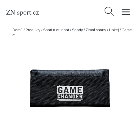
ZN sport.cz
Vyhledávání
Domů
/
Produkty
/
Sport a outdoor
/
Sporty
/
Zimní sporty
/
Hokej
/
Game
Changer Tréninkové závaží na hokejku Game Changer