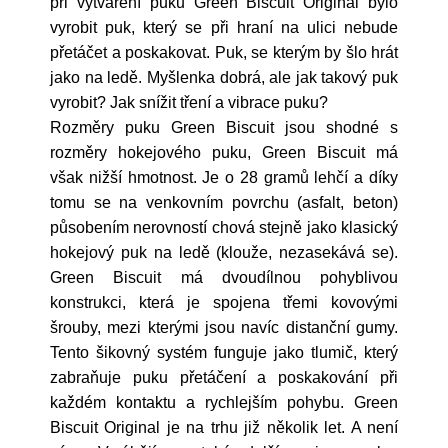
při vytváření puku Green Biscuit Original bylo
vyrobit puk, který se při hraní na ulici nebude
přetáčet a poskakovat. Puk, se kterým by šlo hrát
jako na ledě. Myšlenka dobrá, ale jak takový puk
vyrobit? Jak snížit tření a vibrace puku?
Rozměry puku Green Biscuit jsou shodné s
rozměry hokejového puku, Green Biscuit má
však nižší hmotnost. Je o 28 gramů lehčí a díky
tomu se na venkovním povrchu (asfalt, beton)
působením nerovností chová stejně jako klasický
hokejový puk na ledě (klouže, nezasekává se).
Green Biscuit má dvoudílnou pohyblivou
konstrukci, která je spojena třemi kovovými
šrouby, mezi kterými jsou navíc distanční gumy.
Tento šikovný systém funguje jako tlumič, který
zabraňuje puku přetáčení a poskakování při
každém kontaktu a rychlejším pohybu. Green
Biscuit Original je na trhu již několik let. A není