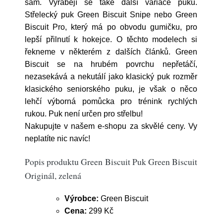
sám. Vyrábějí se také další variace puku.
Střelecký puk Green Biscuit Snipe nebo Green
Biscuit Pro, který má po obvodu gumičku, pro
lepší přilnutí k hokejce. O těchto modelech si
řekneme v některém z dalších článků. Green
Biscuit se na hrubém povrchu nepřetáčí,
nezasekává a nekutálí jako klasický puk rozměr
klasického seniorského puku, je však o něco
lehčí výborná pomůcka pro trénink rychlých
rukou. Puk není určen pro střelbu!
Nakupujte v našem e-shopu za skvělé ceny. Vy
neplatíte nic navíc!
Popis produktu Green Biscuit Puk Green Biscuit
Originál, zelená
Výrobce:
Green Biscuit
Cena:
299 Kč