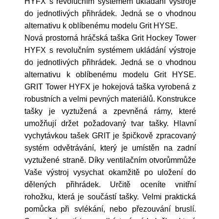
HYFX s revolučním systémem ukládání výstroje
do jednotlivých přihrádek. Jedná se o vhodnou
alternativu k oblíbenému modelu Grit HYSE.
Nová prostorná hráčská taška Grit Hockey Tower
HYFX s revolučním systémem ukládání výstroje
do jednotlivých přihrádek. Jedná se o vhodnou
alternativu k oblíbenému modelu Grit HYSE.
GRIT Tower HYFX je hokejová taška vyrobená z
robustních a velmi pevných materiálů. Konstrukce
tašky je vyztužená a zpevněná rámy, které
umožňují držet požadovaný tvar tašky. Hlavní
vychytávkou tašek GRIT je špičkově zpracovaný
systém odvětrávání, který je umístěn na zadní
vyztužené straně. Díky ventilačním otvorůmmůže
Vaše výstroj vysychat okamžitě po uložení do
dělených přihrádek. Určitě oceníte vnitřní
rohožku, která je součástí tašky. Velmi praktická
pomůcka při svlékání, nebo přezouvání bruslí.