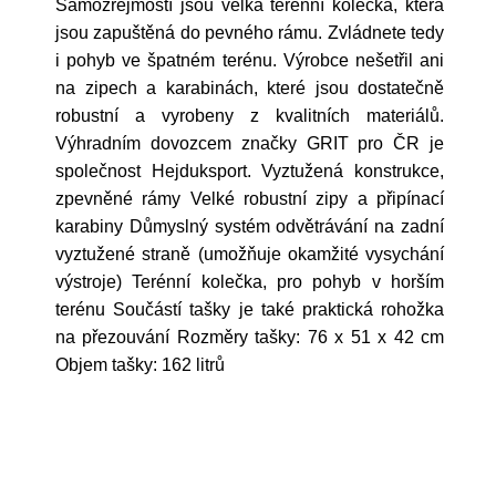
Samozřejmostí jsou velká terénní kolečka, která
jsou zapuštěná do pevného rámu. Zvládnete tedy
i pohyb ve špatném terénu. Výrobce nešetřil ani
na zipech a karabinách, které jsou dostatečně
robustní a vyrobeny z kvalitních materiálů.
Výhradním dovozcem značky GRIT pro ČR je
společnost Hejduksport. Vyztužená konstrukce,
zpevněné rámy Velké robustní zipy a připínací
karabiny Důmyslný systém odvětrávání na zadní
vyztužené straně (umožňuje okamžité vysychání
výstroje) Terénní kolečka, pro pohyb v horším
terénu Součástí tašky je také praktická rohožka
na přezouvání Rozměry tašky: 76 x 51 x 42 cm
Objem tašky: 162 litrů