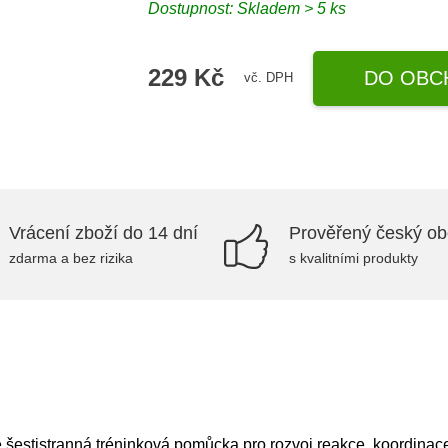
Dostupnost: Skladem > 5 ks
229 Kč
DO OBC
vč. DPH
Vrácení zboží do 14 dní
Prověřený český o
zdarma a bez rizika
s kvalitními produkty
estistranná tréninková pomůcka pro rozvoj reakce, koordinace r