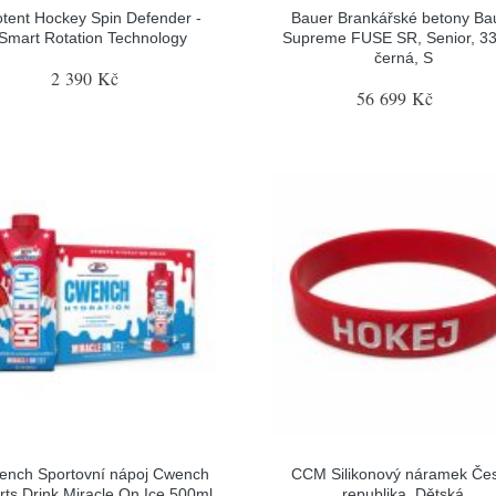
tent Hockey Spin Defender -
Bauer Brankářské betony Ba
Smart Rotation Technology
Supreme FUSE SR, Senior, 33
černá, S
2 390 Kč
56 699 Kč
ench Sportovní nápoj Cwench
CCM Silikonový náramek Če
rts Drink Miracle On Ice 500ml
republika, Dětská