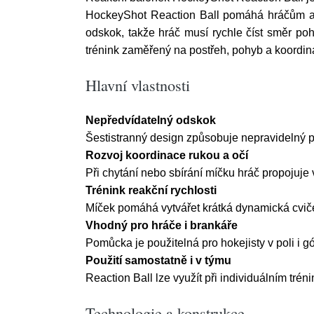
HockeyShot Reaction Ball pomáhá hráčům a b
odskok, takže hráč musí rychle číst směr poh
trénink zaměřený na postřeh, pohyb a koordin
Hlavní vlastnosti
Nepředvídatelný odskok
Šestistranný design způsobuje nepravidelný p
Rozvoj koordinace rukou a očí
Při chytání nebo sbírání míčku hráč propojuje 
Trénink reakční rychlosti
Míček pomáhá vytvářet krátká dynamická cvičen
Vhodný pro hráče i brankáře
Pomůcka je použitelná pro hokejisty v poli i g
Použití samostatně i v týmu
Reaction Ball lze využít při individuálním tré
Technologie a konstrukce