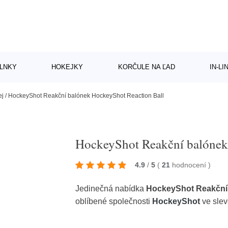
LNKY
HOKEJKY
KORČULE NA ĽAD
IN-L
ej
/
HockeyShot Reakční balónek HockeyShot Reaction Ball
HockeyShot Reakční balónek
4.9
/
5
(
21
hodnocení
)
Jedinečná nabídka
HockeyShot Reakční 
oblíbené společnosti
HockeyShot
ve sle