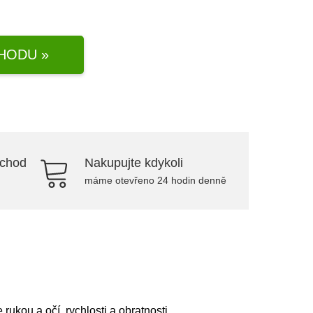
HODU »
bchod
Nakupujte kdykoli
máme otevřeno 24 hodin denně
ukou a očí, rychlosti a obratnosti.