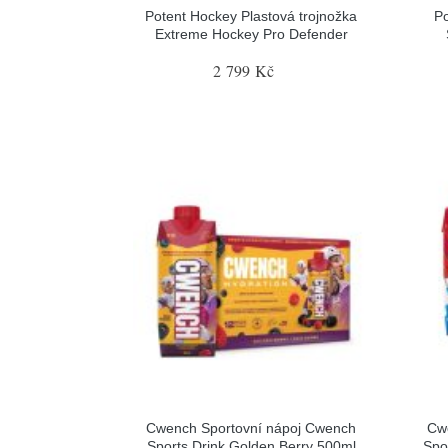
Potent Hockey Plastová trojnožka
Po
Extreme Hockey Pro Defender
2 799 Kč
Cwench Sportovní nápoj Cwench
Cw
Sports Drink Golden Berry 500ml
Spo