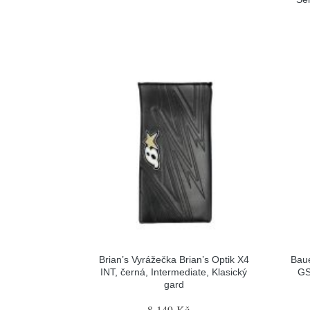
Brian’s Vyrážečka Brian’s Optik X4
Baue
INT, černá, Intermediate, Klasický
GS
gard
8 149 Kč