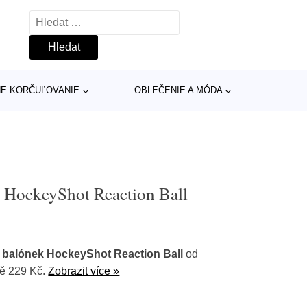
Vyhledávání
INE KORČUĽOVANIE
OBLEČENIE A MÓDA
 HockeyShot Reaction Ball
balónek HockeyShot Reaction Ball
od
vě 229 Kč.
Zobrazit více »