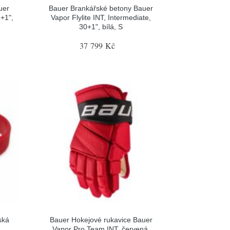
uer
Bauer Brankářské betony Bauer
+1",
Vapor Flylite INT, Intermediate,
30+1", bílá, S
37 799 Kč
ská
Bauer Hokejové rukavice Bauer
Vapor Pro Team INT, červená,