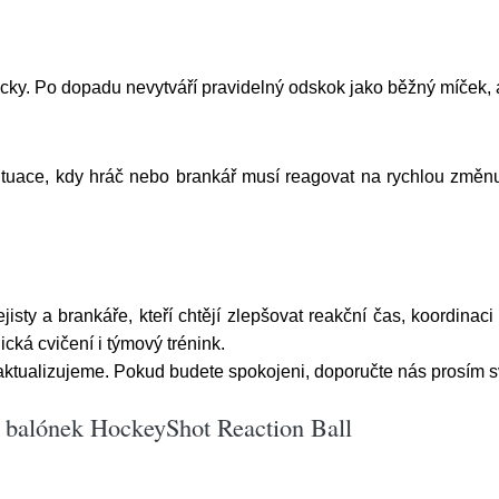
ůcky. Po dopadu nevytváří pravidelný odskok jako běžný míček, 
uace, kdy hráč nebo brankář musí reagovat na rychlou změnu 
sty a brankáře, kteří chtějí zlepšovat reakční čas, koordinaci 
ická cvičení i týmový trénink.
aktualizujeme. Pokud budete spokojeni, doporučte nás prosím
 balónek HockeyShot Reaction Ball