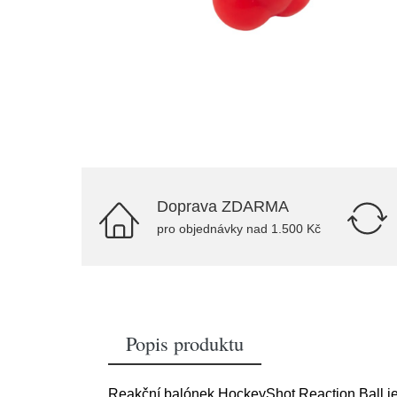
Doprava ZDARMA
pro objednávky nad 1.500 Kč
Popis produktu
Reakční balónek HockeyShot Reaction Ball je š