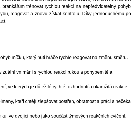
rankářům trénovat rychlou reakci na nepředvídatelný pohyb mí
ybu, reagovat a znovu získat kontrolu. Díky jednoduchému použ
aci.
ohyb míčku, který nutí hráče rychle reagovat na změnu směru.
vizuální vnímání s rychlou reakcí rukou a pohybem těla.
í, ve kterých je důležité rychlé rozhodnutí a okamžitá reakce.
ólmany, kteří chtějí zlepšovat postřeh, obratnost a práci s neč
ninku, ve dvojici nebo jako součást týmových reakčních cvičení.