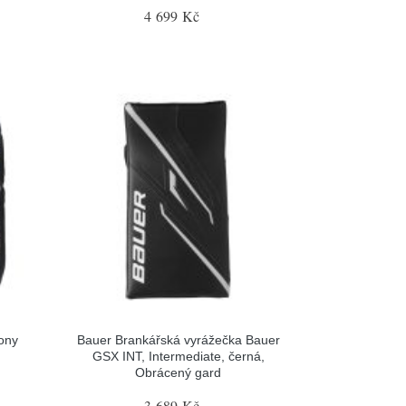
4 699 Kč
ony
Bauer Brankářská vyrážečka Bauer
GSX INT, Intermediate, černá,
Obrácený gard
3 689 Kč